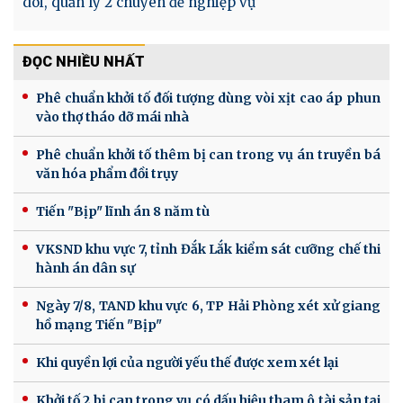
dõi, quản lý 2 chuyên đề nghiệp vụ
ĐỌC NHIỀU NHẤT
Phê chuẩn khởi tố đối tượng dùng vòi xịt cao áp phun
vào thợ tháo dỡ mái nhà
Phê chuẩn khởi tố thêm bị can trong vụ án truyền bá
văn hóa phẩm đồi trụy
Tiến "Bịp" lĩnh án 8 năm tù
VKSND khu vực 7, tỉnh Đắk Lắk kiểm sát cưỡng chế thi
hành án dân sự
Ngày 7/8, TAND khu vực 6, TP Hải Phòng xét xử giang
hồ mạng Tiến "Bịp"
Khi quyền lợi của người yếu thế được xem xét lại
Khởi tố 2 bị can trong vụ có dấu hiệu tham ô tài sản tại