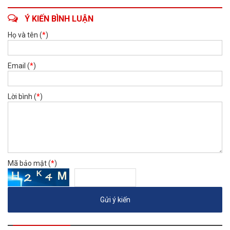
Ý KIẾN BÌNH LUẬN
Họ và tên (
*
)
Email (
*
)
Lời bình (
*
)
Mã bảo mật (
*
)