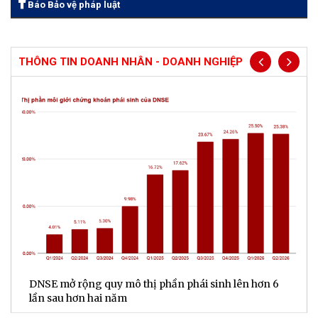
Báo Bảo vệ pháp luật
THÔNG TIN DOANH NHÂN - DOANH NGHIỆP
Vingroup ra mắt "Đất Nước Thiên Hùng Ca" - “kỳ
S
quan sân khấu” tôn vinh 4.000 năm lịch sử Việt Nam
P