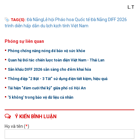
L.T
Đà Nẵng
Lễ hội Pháo hoa Quốc tế Đà Nẵng DIFF 2026
TAG(S):
trình diễn
hấp dẫn
du lịch
kịch tính
Việt Nam
Phóng sự liên quan
Phòng chống nắng nóng để bảo vệ sức khỏe
Quan hệ Đối tác chiến lược toàn diện Việt Nam - Thái Lan
Sân khấu DIFF 2026 sẵn sàng cho đêm khai hỏa
Thông điệp "2 Bật - 3 Tắt" sử dụng điện tiết kiệm, hiệu quả
Tái hiện "đám cưới thế kỷ" giữa phố cổ Hội An
'5 không' trong bảo vệ dữ liệu cá nhân
Ý KIẾN BÌNH LUẬN
Họ và tên (
*
)