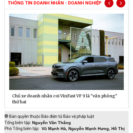
THÔNG TIN DOANH NHÂN - DOANH NGHIỆP
Chủ xe doanh nhân coi VinFast VF 9 là “văn phòng”
T
thứ hai
t
®
Bản quyền thuộc Báo điện tử Bảo vệ pháp luật
Tổng biên tập:
Nguyễn Văn Thắng
Phó Tổng biên tập:
Vũ Mạnh Hà, Nguyễn Mạnh Hưng, Hồ Thị