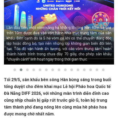
Lần đầu tiên, một vòm nâng hạ khổng lồ rộng hơn 40m và cao
trên 10m được đưa vào vận hành như trục trung tâm của sân
khấu. Bên cạnh đó là 5 hệ vòm cơ khí có thể chuyển động độc
lập hoặc đồng bộ, tạo nên những lớp không gian biến đổi liên
tục. Tốc độ vận hành ấn tượng, với các vòm trung tâm hoàn
thành hành trình trong chưa đầy 70 giây, cho phép sân khấu
“chuyển cảnh” linh hoạt ngay trong thời gian thực.
Tối 29/5, sân khấu bên sông Hàn bừng sáng trong buổi
tổng duyệt cho đêm khai mạc Lễ hội Pháo hoa Quốc tế
Đà Nẵng DIFF 2026, với những màn trình diễn đỉnh cao
cùng nhịp chuẩn bị gấp rút trước giờ G, toàn bộ trung
tâm thành phố đang nóng lên cùng mùa hè pháo hoa
được mong chờ nhất năm.