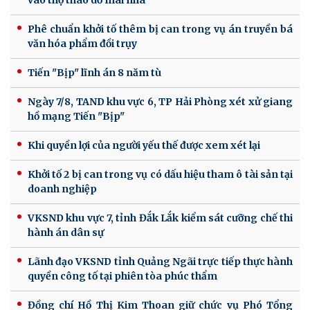
vào thợ tháo dỡ mái nhà
Phê chuẩn khởi tố thêm bị can trong vụ án truyền bá
văn hóa phẩm đồi trụy
Tiến "Bịp" lĩnh án 8 năm tù
Ngày 7/8, TAND khu vực 6, TP Hải Phòng xét xử giang
hồ mạng Tiến "Bịp"
Khi quyền lợi của người yếu thế được xem xét lại
Khởi tố 2 bị can trong vụ có dấu hiệu tham ô tài sản tại
doanh nghiệp
VKSND khu vực 7, tỉnh Đắk Lắk kiểm sát cưỡng chế thi
hành án dân sự
Lãnh đạo VKSND tỉnh Quảng Ngãi trực tiếp thực hành
quyền công tố tại phiên tòa phúc thẩm
Đồng chí Hồ Thị Kim Thoan giữ chức vụ Phó Tổng