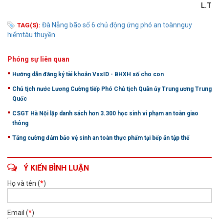
L.T
Đà Nẵng
bão số 6
chủ động
ứng phó
an toàn
nguy
TAG(S):
hiểm
tàu thuyền
Phóng sự liên quan
Hướng dẫn đăng ký tài khoản VssID - BHXH số cho con
Chủ tịch nước Lương Cường tiếp Phó Chủ tịch Quân ủy Trung ương Trung
Quốc
CSGT Hà Nội lập danh sách hơn 3.300 học sinh vi phạm an toàn giao
thông
Tăng cường đảm bảo vệ sinh an toàn thực phẩm tại bếp ăn tập thể
Ý KIẾN BÌNH LUẬN
Họ và tên (
*
)
Email (
*
)