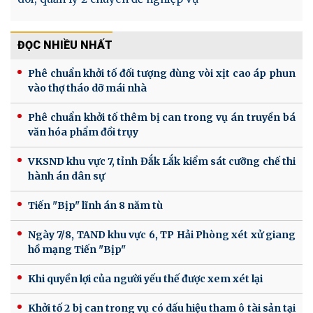
ĐỌC NHIỀU NHẤT
Phê chuẩn khởi tố đối tượng dùng vòi xịt cao áp phun
vào thợ tháo dỡ mái nhà
Phê chuẩn khởi tố thêm bị can trong vụ án truyền bá
văn hóa phẩm đồi trụy
VKSND khu vực 7, tỉnh Đắk Lắk kiểm sát cưỡng chế thi
hành án dân sự
Tiến "Bịp" lĩnh án 8 năm tù
Ngày 7/8, TAND khu vực 6, TP Hải Phòng xét xử giang
hồ mạng Tiến "Bịp"
Khi quyền lợi của người yếu thế được xem xét lại
Khởi tố 2 bị can trong vụ có dấu hiệu tham ô tài sản tại