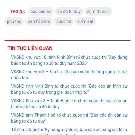
TAG(S):
báo cáo án
sơ đồ tư duy
cụm thi số 1
phú thọ
ban tổ chức
cuộc thi
kiểm sát
TIN TỨC LIÊN QUAN
VKSND khu vực 10, tỉnh Ninh Bình tổ chức cuộc thi “Xây dựng
báo cáo án bằng sơ đồ tư duy năm 2026”
VKSND khu vực 8 – Gia Lai tổ chức cuộc thi ứng dụng trí tuệ
nhân tạo
VKSND tỉnh Ninh Bình tổ chức cuộc thi “Báo cáo án hình sự
bằng sơ đồ tư duy trong giai đoạn truy tố”
VKSND Khu vực 2 – Ninh Bình: Tổ chức cuộc thi báo cáo án
hình sự bằng sơ đồ tư duy
VKSND tỉnh Thanh Hoá tổ chức cuộc thi “Báo cáo án dân sự
bằng sơ đồ tư duy”
Tổ chức Cuộc thi “Kỹ năng xây dựng báo cáo án bằng sơ đồ tư