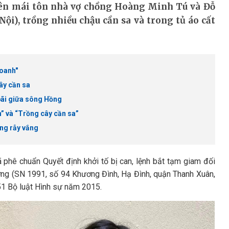
rên mái tôn nhà vợ chồng Hoàng Minh Tú và Đỗ
i), trồng nhiều chậu cần sa và trong tủ áo cất
doanh"
ây cần sa
bãi giữa sông Hồng
n” và “Trồng cây cần sa”
ong rẫy vắng
phê chuẩn Quyết định khởi tố bị can, lệnh bắt tạm giam đối
ng (SN 1991, số 94 Khương Đình, Hạ Đình, quận Thanh Xuân,
251 Bộ luật Hình sự năm 2015.