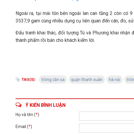
Ngoài ra, tại mái tôn bên ngoài lan can tầng 2 còn có 
3537,9 gam cùng nhiều dụng cụ liên quan đến cân, đo, sử
Đấu tranh khai thác, đối tượng Tú và Phương khai nhận 
thành phẩm rồi bán cho khách kiếm lời.
TAG(S):
trồng cần sa
quận thanh xuân
hà nội
trồ
Ý KIẾN BÌNH LUẬN
Họ và tên (
*
)
Email (
*
)