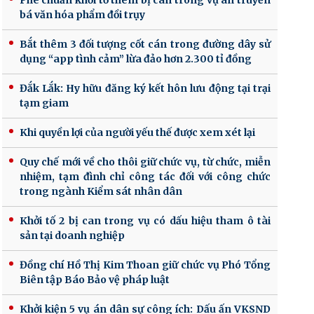
Phê chuẩn khởi tố thêm bị can trong vụ án truyền
bá văn hóa phẩm đồi trụy
Bắt thêm 3 đối tượng cốt cán trong đường dây sử
dụng “app tình cảm” lừa đảo hơn 2.300 tỉ đồng
Đắk Lắk: Hy hữu đăng ký kết hôn lưu động tại trại
tạm giam
Khi quyền lợi của người yếu thế được xem xét lại
Quy chế mới về cho thôi giữ chức vụ, từ chức, miễn
nhiệm, tạm đình chỉ công tác đối với công chức
trong ngành Kiểm sát nhân dân
Khởi tố 2 bị can trong vụ có dấu hiệu tham ô tài
sản tại doanh nghiệp
Đồng chí Hồ Thị Kim Thoan giữ chức vụ Phó Tổng
Biên tập Báo Bảo vệ pháp luật
Khởi kiện 5 vụ án dân sự công ích: Dấu ấn VKSND