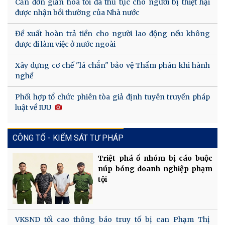
Cần đơn giản hóa tối đa thủ tục cho người bị thiệt hại
được nhận bồi thường của Nhà nước
Đề xuất hoàn trả tiền cho người lao động nếu không
được đi làm việc ở nước ngoài
Xây dựng cơ chế "lá chắn" bảo vệ Thẩm phán khi hành
nghề
Phối hợp tổ chức phiên tòa giả định tuyên truyền pháp
luật về IUU
CÔNG TỐ - KIỂM SÁT TƯ PHÁP
Triệt phá ổ nhóm bị cáo buộc
núp bóng doanh nghiệp phạm
tội
VKSND tối cao thông báo truy tố bị can Phạm Thị