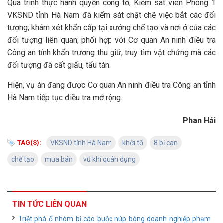
Quá trình thực hành quyền công tố, Kiểm sát viên Phòng 1
VKSND tỉnh Hà Nam đã kiểm sát chặt chẽ việc bắt các đối
tượng; khám xét khẩn cấp tại xưởng chế tạo và nơi ở của các
đối tượng liên quan; phối hợp với Cơ quan An ninh điều tra
Công an tỉnh khẩn trương thu giữ, truy tìm vật chứng mà các
đối tượng đã cất giấu, tẩu tán.
Hiện, vụ án đang được Cơ quan An ninh điều tra Công an tỉnh
Hà Nam tiếp tục điều tra mở rộng.
Phan Hải
TAG(S):
VKSND tỉnh Hà Nam
khởi tố
8 bị can
chế tạo
mua bán
vũ khí quân dụng
TIN TỨC LIÊN QUAN
Triệt phá ổ nhóm bị cáo buộc núp bóng doanh nghiệp phạm