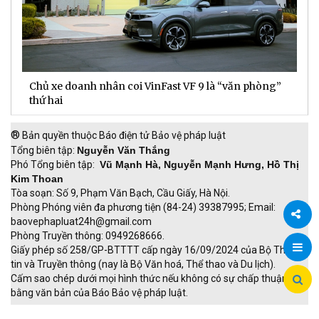
Chủ xe doanh nhân coi VinFast VF 9 là “văn phòng”
T
thứ hai
t
®
Bản quyền thuộc Báo điện tử Bảo vệ pháp luật
Tổng biên tập:
Nguyễn Văn Thắng
Phó Tổng biên tập:
Vũ Mạnh Hà, Nguyễn Mạnh Hưng, Hồ Thị
Kim Thoan
Tòa soạn: Số 9, Phạm Văn Bạch, Cầu Giấy, Hà Nội.
Phòng Phóng viên đa phương tiện (84-24) 39387995; Email:
baovephapluat24h@gmail.com
Phòng Truyền thông: 0949268666.
Chia
Giấy phép số 258/GP-BTTTT cấp ngày 16/09/2024 của Bộ Thông
tin và Truyền thông (nay là Bộ Văn hoá, Thể thao và Du lịch).
sẻ
Cấm sao chép dưới mọi hình thức nếu không có sự chấp thuận
bằng văn bản của Báo Bảo vệ pháp luật.
TRI NAM GROUP
Giao thông thông minh