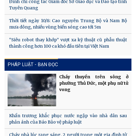
Đình chỉ công tác Giám đốc Sở Giáo dục và Đào tạo tỉnh
Tuyên Quang
Thời tiết ngày 10/8: Cao nguyên Trung Bộ và Nam Bộ
mưa dông, nhiều vùng biển sóng cao tới 5m
“Siêu robot thay khớp” vượt xa kỹ thuật cũ phẫu thuật
thành công hơn 100 ca khó đầu tiên tại Việt Nam
PHÁP LUẬT - BẠN ĐỌC
Cháy thuyền trên sông ở
phường Thủ Đức, một phụ nữ tử
vong
Khẩn trương khắc phục nước ngập vào nhà dân sau
phản ánh của Báo Bảo vệ pháp luật
Cháy nhà lúc rạng sáng, 2 người trong một gia đình tử