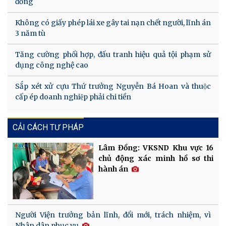
đồng
Không có giấy phép lái xe gây tai nạn chết người, lĩnh án
3 năm tù
Tăng cường phối hợp, đấu tranh hiệu quả tội phạm sử
dụng công nghệ cao
Sắp xét xử cựu Thứ trưởng Nguyễn Bá Hoan và thuộc
cấp ép doanh nghiệp phải chi tiền
CẢI CÁCH TƯ PHÁP
Lâm Đồng: VKSND Khu vực 16
chủ động xác minh hồ sơ thi
hành án
Người Viện trưởng bản lĩnh, đổi mới, trách nhiệm, vì
Nhân dân phục vụ