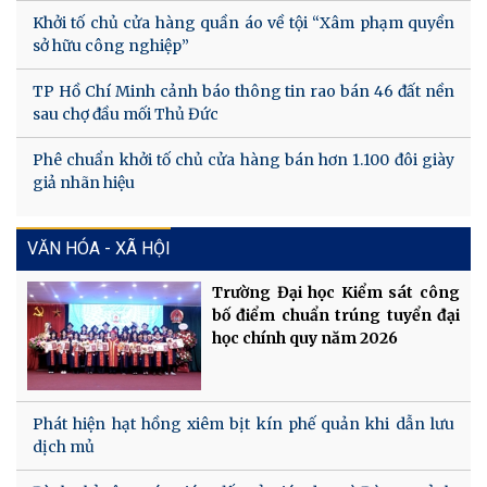
Khởi tố chủ cửa hàng quần áo về tội “Xâm phạm quyền
sở hữu công nghiệp”
TP Hồ Chí Minh cảnh báo thông tin rao bán 46 đất nền
sau chợ đầu mối Thủ Đức
Phê chuẩn khởi tố chủ cửa hàng bán hơn 1.100 đôi giày
giả nhãn hiệu
VĂN HÓA - XÃ HỘI
Trường Đại học Kiểm sát công
bố điểm chuẩn trúng tuyển đại
học chính quy năm 2026
Phát hiện hạt hồng xiêm bịt kín phế quản khi dẫn lưu
dịch mủ