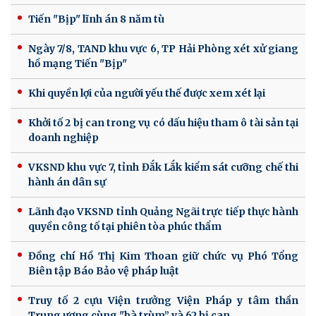
Tiến "Bịp" lĩnh án 8 năm tù
Ngày 7/8, TAND khu vực 6, TP Hải Phòng xét xử giang
hồ mạng Tiến "Bịp"
Khi quyền lợi của người yếu thế được xem xét lại
Khởi tố 2 bị can trong vụ có dấu hiệu tham ô tài sản tại
doanh nghiệp
VKSND khu vực 7, tỉnh Đắk Lắk kiểm sát cưỡng chế thi
hành án dân sự
Lãnh đạo VKSND tỉnh Quảng Ngãi trực tiếp thực hành
quyền công tố tại phiên tòa phúc thẩm
Đồng chí Hồ Thị Kim Thoan giữ chức vụ Phó Tổng
Biên tập Báo Bảo vệ pháp luật
Truy tố 2 cựu Viện trưởng Viện Pháp y tâm thần
Trung ương cùng "bà trùm” và 62 bị can