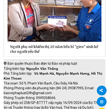
Người phụ nữ khiếm thị 20 năm bền bỉ "gieo" sinh kế
D
cho người yếu thế
t
®
Bản quyền thuộc Báo điện tử Bảo vệ pháp luật
Tổng biên tập:
Nguyễn Văn Thắng
Phó Tổng biên tập:
Vũ Mạnh Hà, Nguyễn Mạnh Hưng, Hồ Thị
Kim Thoan
Tòa soạn: Số 9, Phạm Văn Bạch, Cầu Giấy, Hà Nội.
Phòng Phóng viên đa phương tiện (84-24) 39387995; Email:
baovephapluat24h@gmail.com
Phòng Truyền thông: 0949268666.
Chia
Giấy phép số 258/GP-BTTTT cấp ngày 16/09/2024 của Bộ Thông
tin và Truyền thông (nay là Bộ Văn hoá, Thể thao và Du lịch).