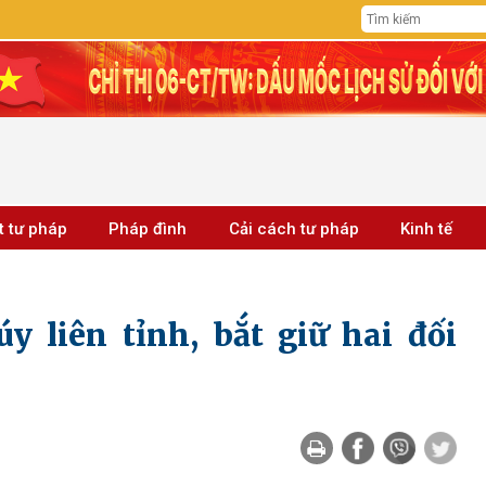
t tư pháp
Pháp đình
Cải cách tư pháp
Kinh tế
y liên tỉnh, bắt giữ hai đối