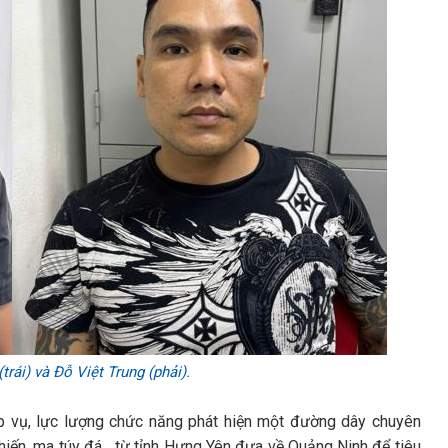
rái) và Đỗ Việt Trung (phải).
iệp vụ, lực lượng chức năng phát hiện một đường dây chuyên
iến, ma túy đá... từ tỉnh Hưng Yên đưa về Quảng Ninh để tiêu