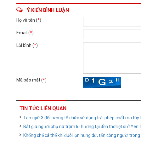
Ý KIẾN BÌNH LUẬN
Họ và tên (
*
)
Email (
*
)
Lời bình (
*
)
Mã bảo mật (
*
)
TIN TỨC LIÊN QUAN
Tạm giữ 3 đối tượng tổ chức sử dụng trái phép chất ma túy 
Bắt giữ người phụ nữ trộm lư hương tại đền thờ liệt sĩ ở Yên
Khống chế cá thể khỉ đuôi lợn hung dữ, tấn công người trong