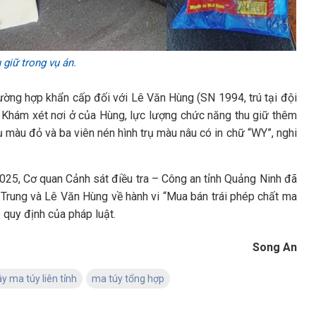
 giữ trong vụ án.
rường hợp khẩn cấp đối với Lê Văn Hùng (SN 1994, trú tại đội
). Khám xét nơi ở của Hùng, lực lượng chức năng thu giữ thêm
rụ màu đỏ và ba viên nén hình trụ màu nâu có in chữ “WY”, nghi
2025, Cơ quan Cảnh sát điều tra – Công an tỉnh Quảng Ninh đã
ệt Trung và Lê Văn Hùng về hành vi “Mua bán trái phép chất ma
o quy định của pháp luật.
Song An
y ma túy liên tỉnh
ma túy tổng hợp