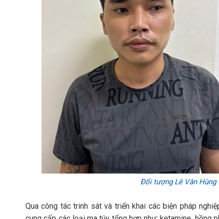
Đối tượng Lê Văn Hùng (t
Qua công tác trinh sát và triển khai các biện pháp ngh
cung cấp các loại ma túy tổng hợp như: ketamine, hồng ph