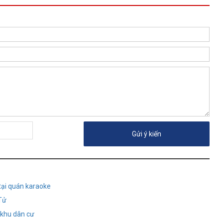
tại quán karaoke
 Tử
 khu dân cư