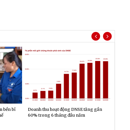
m bền bỉ
Doanh thu hoạt động DNSE tăng gần
Đa dạn
hế
60% trong 6 tháng đầu năm
gần 6.
đầu n