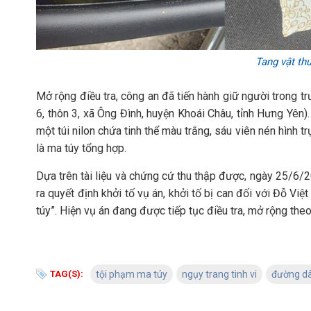
Tang vật thu
Mở rộng điều tra, công an đã tiến hành giữ người trong t
6, thôn 3, xã Ông Đình, huyện Khoái Châu, tỉnh Hưng Yên
một túi nilon chứa tinh thể màu trắng, sáu viên nén hình t
là ma túy tổng hợp.
Dựa trên tài liệu và chứng cứ thu thập được, ngày 25/6/
ra quyết định khởi tố vụ án, khởi tố bị can đối với Đỗ Vi
túy”. Hiện vụ án đang được tiếp tục điều tra, mở rộng the
TAG(S):
tội phạm ma túy
ngụy trang tinh vi
đường dâ