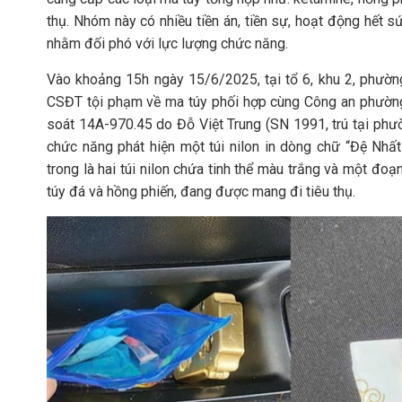
thụ. Nhóm này có nhiều tiền án, tiền sự, hoạt động hết sức
nhằm đối phó với lực lượng chức năng.
Vào khoảng 15h ngày 15/6/2025, tại tổ 6, khu 2, phườ
CSĐT tội phạm về ma túy phối hợp cùng Công an phường 
soát 14A-970.45 do Đỗ Việt Trung (SN 1991, trú tại phườ
chức năng phát hiện một túi nilon in dòng chữ “Đệ Nh
trong là hai túi nilon chứa tinh thể màu trắng và một đ
túy đá và hồng phiến, đang được mang đi tiêu thụ.