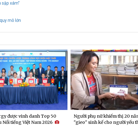
h sập xám”
 quy mô lớn
gy được vinh danh Top 50
Người phụ nữ khiếm thị 20 nă
 Nổi tiếng Việt Nam 2026
"gieo" sinh kế cho người yếu t