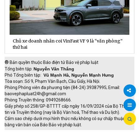
TTC Energy được vinh danh Top 50 Nhãn hiệu Nổi
N
tiếng Việt Nam 2026
c
®
Bản quyền thuộc Báo điện tử Bảo vệ pháp luật
Tổng biên tập:
Nguyễn Văn Thắng
Phó Tổng biên tập:
Vũ Mạnh Hà, Nguyễn Mạnh Hưng
Tòa soạn: Số 9, Phạm Văn Bạch, Cầu Giấy, Hà Nội.
Phòng Phóng viên đa phương tiện (84-24) 39387995; Email:
baovephapluat24h@gmail.com
Phòng Truyền thông: 0949268666.
Chia
Giấy phép số 258/GP-BTTTT cấp ngày 16/09/2024 của Bộ Thông
tin và Truyền thông (nay là Bộ Văn hoá, Thể thao và Du lịch).
sẻ
Cấm sao chép dưới mọi hình thức nếu không có sự chấp thuận
bằng văn bản của Báo Bảo vệ pháp luật.
TRI NAM GROUP
Giao thông thông minh