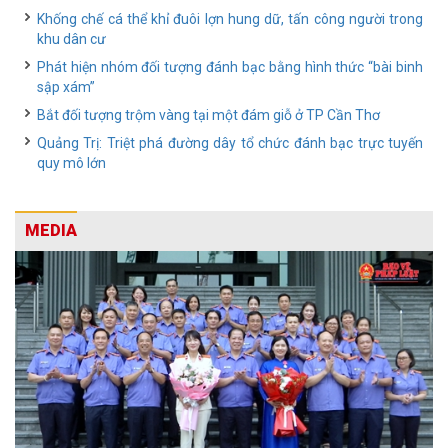
Khống chế cá thể khỉ đuôi lợn hung dữ, tấn công người trong
khu dân cư
Phát hiện nhóm đối tượng đánh bạc bằng hình thức “bài binh
sập xám”
Bắt đối tượng trộm vàng tại một đám giỗ ở TP Cần Thơ
Quảng Trị: Triệt phá đường dây tổ chức đánh bạc trực tuyến
quy mô lớn
MEDIA