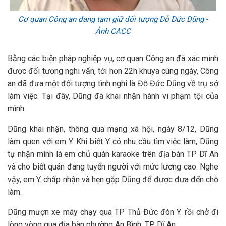
Cơ quan Công an đang tạm giữ đối tượng Đỗ Đức Dũng -
Ảnh CACC
Bằng các biện pháp nghiệp vụ, cơ quan Công an đã xác minh
được đối tượng nghi vấn, tới hơn 22h khuya cùng ngày, Công
an đã đưa một đối tượng tình nghi là Đỗ Đức Dũng về trụ sở
làm việc. Tại đây, Dũng đã khai nhận hành vi phạm tội của
mình.
Dũng khai nhận, thông qua mạng xã hội, ngày 8/12, Dũng
làm quen với em Y. Khi biết Y. có nhu cầu tìm việc làm, Dũng
tự nhận mình là em chủ quán karaoke trên địa bàn TP Dĩ An
và cho biết quán đang tuyển người với mức lương cao. Nghe
vậy, em Y. chấp nhận và hẹn gặp Dũng để được đưa đến chỗ
làm.
Dũng mượn xe máy chạy qua TP Thủ Đức đón Y. rồi chở đi
lòng vòng qua địa bàn phường An Bình, TP Dĩ An.