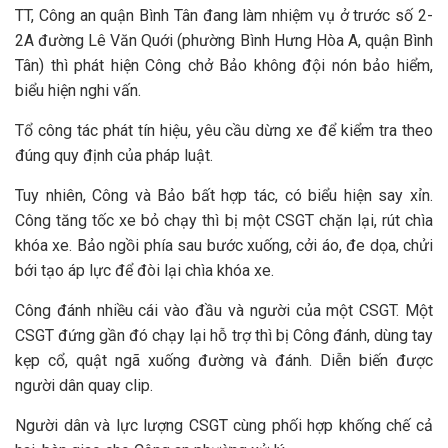
TT, Công an quận Bình Tân đang làm nhiệm vụ ở trước số 2-
2A đường Lê Văn Quới (phường Bình Hưng Hòa A, quận Bình
Tân) thì phát hiện Công chở Bảo không đội nón bảo hiểm,
biểu hiện nghi vấn.
Tổ công tác phát tín hiệu, yêu cầu dừng xe để kiểm tra theo
đúng quy định của pháp luật.
Tuy nhiên, Công và Bảo bất hợp tác, có biểu hiện say xỉn.
Công tăng tốc xe bỏ chạy thì bị một CSGT chặn lại, rút chìa
khóa xe. Bảo ngồi phía sau bước xuống, cởi áo, đe dọa, chửi
bới tạo áp lực để đòi lại chìa khóa xe.
Công đánh nhiều cái vào đầu và người của một CSGT. Một
CSGT đứng gần đó chạy lại hỗ trợ thì bị Công đánh, dùng tay
kẹp cổ, quật ngã xuống đường và đánh. Diễn biến được
người dân quay clip.
Người dân và lực lượng CSGT cùng phối hợp khống chế cả