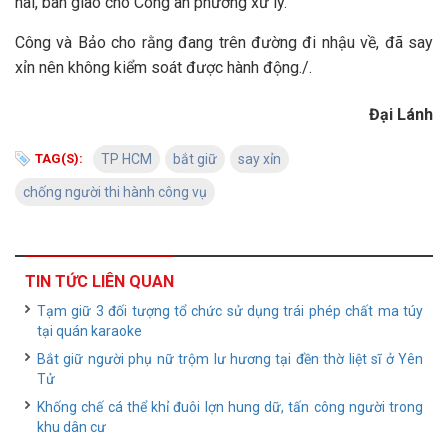
hai, bàn giao cho Công an phường xử lý.
Công và Bảo cho rằng đang trên đường đi nhậu về, đã say
xỉn nên không kiểm soát được hành động./.
Đại Lánh
TAG(S):
TP HCM
bắt giữ
say xỉn
chống người thi hành công vụ
TIN TỨC LIÊN QUAN
Tạm giữ 3 đối tượng tổ chức sử dụng trái phép chất ma túy
tại quán karaoke
Bắt giữ người phụ nữ trộm lư hương tại đền thờ liệt sĩ ở Yên
Tử
Khống chế cá thể khỉ đuôi lợn hung dữ, tấn công người trong
khu dân cư