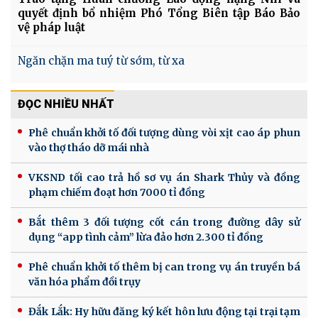
quyết định bổ nhiệm Phó Tổng Biên tập Báo Bảo
vệ pháp luật
Ngăn chặn ma tuý từ sớm, từ xa
ĐỌC NHIỀU NHẤT
Phê chuẩn khởi tố đối tượng dùng vòi xịt cao áp phun
vào thợ tháo dỡ mái nhà
VKSND tối cao trả hồ sơ vụ án Shark Thủy và đồng
phạm chiếm đoạt hơn 7000 tỉ đồng
Bắt thêm 3 đối tượng cốt cán trong đường dây sử
dụng “app tình cảm” lừa đảo hơn 2.300 tỉ đồng
Phê chuẩn khởi tố thêm bị can trong vụ án truyền bá
văn hóa phẩm đồi trụy
Đắk Lắk: Hy hữu đăng ký kết hôn lưu động tại trại tạm