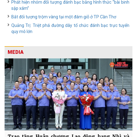
Phát hiện nhóm đối tượng đánh bạc bằng hình thức “bài binh
sập xám”
Bắt đối tượng trộm vàng tại một đám giỗ ở TP Cần Thơ
Quảng Trị: Triệt phá đường dây tổ chức đánh bạc trực tuyến
quy mô lớn
MEDIA
Trao tặng Huân chương Lao động hạng Nhì và