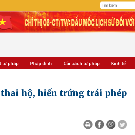
t tư pháp
Pháp đình
Cải cách tư pháp
Kinh tế
thai hộ, hiến trứng trái phép