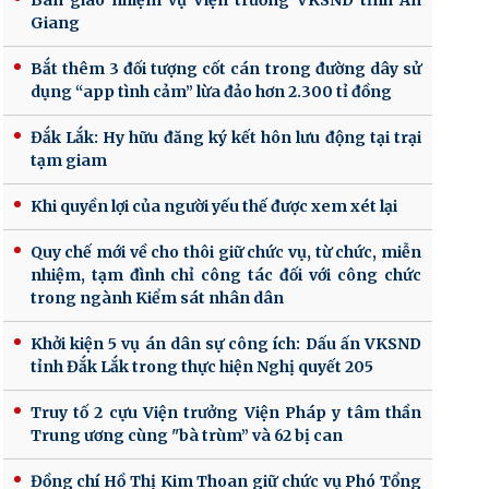
Bàn giao nhiệm vụ Viện trưởng VKSND tỉnh An
Giang
Bắt thêm 3 đối tượng cốt cán trong đường dây sử
dụng “app tình cảm” lừa đảo hơn 2.300 tỉ đồng
Đắk Lắk: Hy hữu đăng ký kết hôn lưu động tại trại
tạm giam
Khi quyền lợi của người yếu thế được xem xét lại
Quy chế mới về cho thôi giữ chức vụ, từ chức, miễn
nhiệm, tạm đình chỉ công tác đối với công chức
trong ngành Kiểm sát nhân dân
Khởi kiện 5 vụ án dân sự công ích: Dấu ấn VKSND
tỉnh Đắk Lắk trong thực hiện Nghị quyết 205
Truy tố 2 cựu Viện trưởng Viện Pháp y tâm thần
Trung ương cùng "bà trùm” và 62 bị can
Đồng chí Hồ Thị Kim Thoan giữ chức vụ Phó Tổng