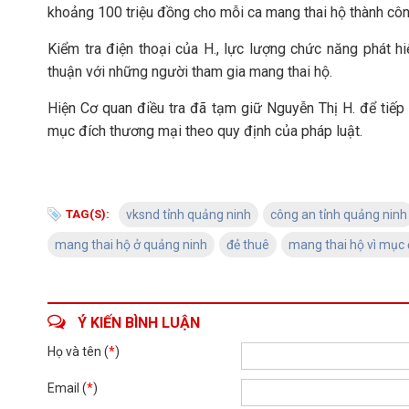
khoảng 100 triệu đồng cho mỗi ca mang thai hộ thành côn
Kiểm tra điện thoại của H., lực lượng chức năng phát hi
thuận với những người tham gia mang thai hộ.
Hiện Cơ quan điều tra đã tạm giữ Nguyễn Thị H. để tiếp 
mục đích thương mại theo quy định của pháp luật.
TAG(S):
vksnd tỉnh quảng ninh
công an tỉnh quảng ninh
mang thai hộ ở quảng ninh
đẻ thuê
mang thai hộ vì mục
Ý KIẾN BÌNH LUẬN
Họ và tên (
*
)
Email (
*
)