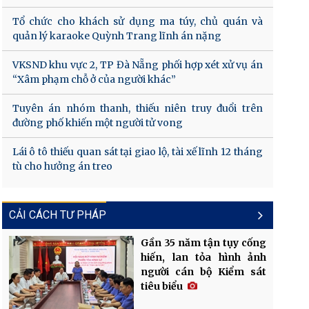
Tổ chức cho khách sử dụng ma túy, chủ quán và
quản lý karaoke Quỳnh Trang lĩnh án nặng
VKSND khu vực 2, TP Đà Nẵng phối hợp xét xử vụ án
“Xâm phạm chỗ ở của người khác”
Tuyên án nhóm thanh, thiếu niên truy đuổi trên
đường phố khiến một người tử vong
Lái ô tô thiếu quan sát tại giao lộ, tài xế lĩnh 12 tháng
tù cho hưởng án treo
CẢI CÁCH TƯ PHÁP
Gần 35 năm tận tụy cống
hiến, lan tỏa hình ảnh
người cán bộ Kiểm sát
tiêu biểu