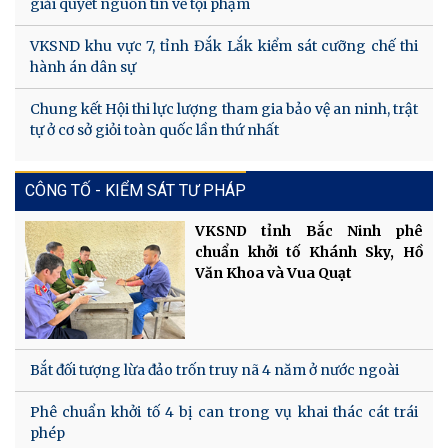
giải quyết nguồn tin về tội phạm
VKSND khu vực 7, tỉnh Đắk Lắk kiểm sát cưỡng chế thi
hành án dân sự
Chung kết Hội thi lực lượng tham gia bảo vệ an ninh, trật
tự ở cơ sở giỏi toàn quốc lần thứ nhất
CÔNG TỐ - KIỂM SÁT TƯ PHÁP
VKSND tỉnh Bắc Ninh phê
chuẩn khởi tố Khánh Sky, Hồ
Văn Khoa và Vua Quạt
Bắt đối tượng lừa đảo trốn truy nã 4 năm ở nước ngoài
Phê chuẩn khởi tố 4 bị can trong vụ khai thác cát trái
phép