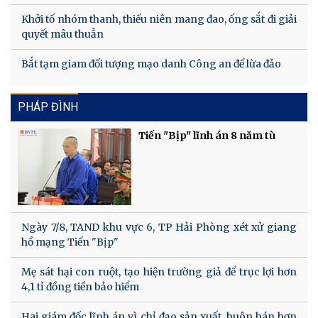
Khởi tố nhóm thanh, thiếu niên mang đao, ống sắt đi giải
quyết mâu thuẫn
Bắt tạm giam đối tượng mạo danh Công an để lừa đảo
PHÁP ĐÌNH
Tiến "Bịp" lĩnh án 8 năm tù
Ngày 7/8, TAND khu vực 6, TP Hải Phòng xét xử giang
hồ mạng Tiến "Bịp"
Mẹ sát hại con ruột, tạo hiện trường giả để trục lợi hơn
4,1 tỉ đồng tiền bảo hiểm
Hai giám đốc lĩnh án vì chỉ đạo sản xuất, buôn bán hơn