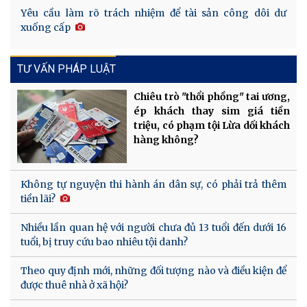
Yêu cầu làm rõ trách nhiệm để tài sản công dôi dư
xuống cấp
TƯ VẤN PHÁP LUẬT
Chiêu trò "thổi phồng" tai ương,
ép khách thay sim giá tiền
triệu, có phạm tội Lừa dối khách
hàng không?
Không tự nguyện thi hành án dân sự, có phải trả thêm
tiền lãi?
Nhiều lần quan hệ với người chưa đủ 13 tuổi đến dưới 16
tuổi, bị truy cứu bao nhiêu tội danh?
Theo quy định mới, những đối tượng nào và điều kiện để
được thuê nhà ở xã hội?