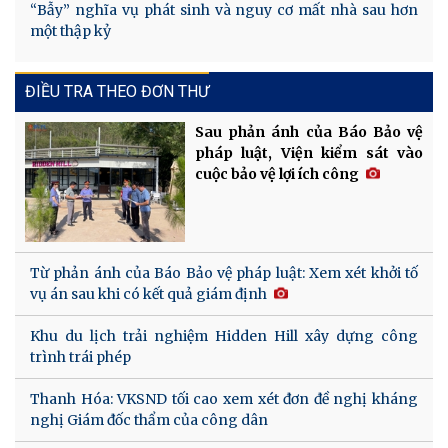
“Bẫy” nghĩa vụ phát sinh và nguy cơ mất nhà sau hơn
một thập kỷ
ĐIỀU TRA THEO ĐƠN THƯ
Sau phản ánh của Báo Bảo vệ
pháp luật, Viện kiểm sát vào
cuộc bảo vệ lợi ích công
Từ phản ánh của Báo Bảo vệ pháp luật: Xem xét khởi tố
vụ án sau khi có kết quả giám định
Khu du lịch trải nghiệm Hidden Hill xây dựng công
trình trái phép
Thanh Hóa: VKSND tối cao xem xét đơn đề nghị kháng
nghị Giám đốc thẩm của công dân