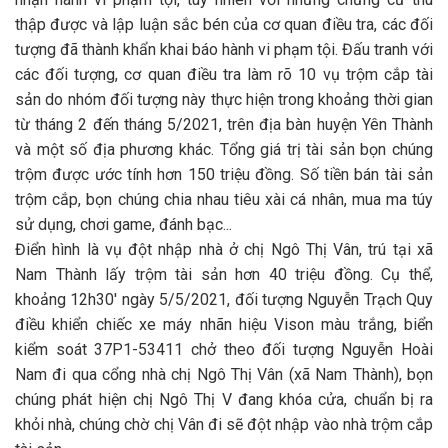
thập được và lập luận sắc bén của cơ quan điều tra, các đối
tượng đã thành khẩn khai báo hành vi phạm tội. Đấu tranh với
các đối tượng, cơ quan điều tra làm rõ 10 vụ trộm cắp tài
sản do nhóm đối tượng này thực hiện trong khoảng thời gian
từ tháng 2 đến tháng 5/2021, trên địa bàn huyện Yên Thành
và một số địa phương khác. Tổng giá trị tài sản bọn chúng
trộm được ước tính hơn 150 triệu đồng. Số tiền bán tài sản
trộm cắp, bọn chúng chia nhau tiêu xài cá nhân, mua ma túy
sử dụng, chơi game, đánh bạc...
Điển hình là vụ đột nhập nhà ở chị Ngô Thị Vân, trú tại xã
Nam Thành lấy trộm tài sản hơn 40 triệu đồng. Cụ thể,
khoảng 12h30' ngày 5/5/2021, đối tượng Nguyễn Trạch Quy
điều khiển chiếc xe máy nhãn hiệu Vison màu trắng, biển
kiểm soát 37P1-53411 chở theo đối tượng Nguyễn Hoài
Nam đi qua cổng nhà chị Ngô Thị Vân (xã Nam Thành), bọn
chúng phát hiện chị Ngô Thị V đang khóa cửa, chuẩn bị ra
khỏi nhà, chúng chờ chị Vân đi sẽ đột nhập vào nhà trộm cắp