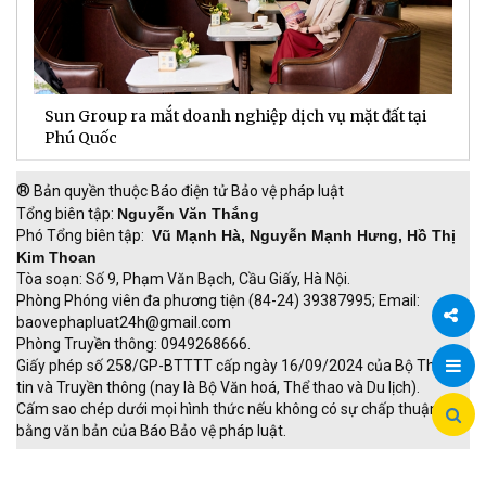
Chủ xe doanh nhân coi VinFast VF 9 là “văn phòng”
T
thứ hai
t
®
Bản quyền thuộc Báo điện tử Bảo vệ pháp luật
Tổng biên tập:
Nguyễn Văn Thắng
Phó Tổng biên tập:
Vũ Mạnh Hà, Nguyễn Mạnh Hưng, Hồ Thị
Kim Thoan
Tòa soạn: Số 9, Phạm Văn Bạch, Cầu Giấy, Hà Nội.
Phòng Phóng viên đa phương tiện (84-24) 39387995; Email:
baovephapluat24h@gmail.com
Phòng Truyền thông: 0949268666.
Chia
Giấy phép số 258/GP-BTTTT cấp ngày 16/09/2024 của Bộ Thông
tin và Truyền thông (nay là Bộ Văn hoá, Thể thao và Du lịch).
sẻ
Cấm sao chép dưới mọi hình thức nếu không có sự chấp thuận
bằng văn bản của Báo Bảo vệ pháp luật.
TRI NAM GROUP
Giao thông thông minh
Thu phí không dừng
Đào tạo trực tuyến