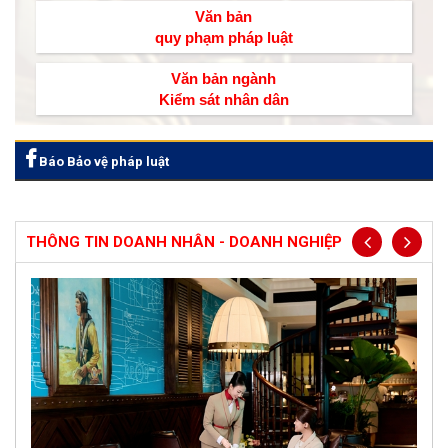
Văn bản
quy phạm pháp luật
Văn bản ngành
Kiểm sát nhân dân
Báo Bảo vệ pháp luật
THÔNG TIN DOANH NHÂN - DOANH NGHIỆP