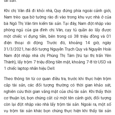
tài sản.
Khi chị Vân đã đi khỏi nhà, Quy đứng phía ngoài cảnh giới,
Nam trèo qua bờ tường rào đi vào trong khu vực nhà ở của
bà Ngô Thị Vân tìm kiếm tài sản. Tại đây, Nam đột nhập vào
phòng ngủ của gia đình chị Vân, cạy tủ quần áo lấy được
một chiếc ví đựng tiền, bên trong có 38 triệu đồng và 01
điện thoại di động. Trước đó, khoảng 14 giờ, ngày
31/3/2021, hai đối tượng Nguyễn Trạch Quy và Nguyễn Hoài
Nam đột nhập nhà chị Phùng Thị Tám (trú tại thị trấn Yên
Thành), lấy trộm 7 triệu đồng tiền mặt, khoảng 7-8 tờ USD và
1 chiếc laptop nhãn hiệu Dell.
Theo thông tin từ cơ quan điều tra, trước khi thực hiện trộm
cắp tài sản, các đối tượng thường có thời gian khảo sát,
nghiên cứu thời gian vắng mặt của chủ tài sản. Khi thấy thời
cơ thuận lợi, bọn chúng cắt cử một tên cảnh giới, đối tượng
còn lại đột nhập vào nhà lấy trộm tài sản. Ngoài ra, một số
vụ trộm tài sản khác bọn chúng thực hiện khi thấy tài sản