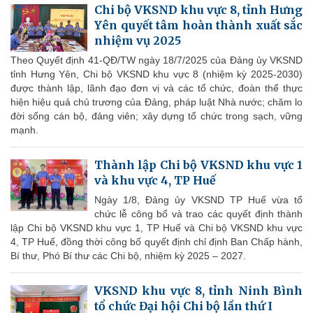
Chi bộ VKSND khu vực 8, tỉnh Hưng
Yên quyết tâm hoàn thành xuất sắc
nhiệm vụ 2025
Theo Quyết định 41-QĐ/TW ngày 18/7/2025 của Đảng ủy VKSND
tỉnh Hưng Yên, Chi bộ VKSND khu vực 8 (nhiệm kỳ 2025-2030)
được thành lập, lãnh đạo đơn vị và các tổ chức, đoàn thể thực
hiện hiệu quả chủ trương của Đảng, pháp luật Nhà nước; chăm lo
đời sống cán bộ, đảng viên; xây dựng tổ chức trong sạch, vững
mạnh.
Thành lập Chi bộ VKSND khu vực 1
và khu vực 4, TP Huế
Ngày 1/8, Đảng ủy VKSND TP Huế vừa tổ
chức lễ công bố và trao các quyết định thành
lập Chi bộ VKSND khu vực 1, TP Huế và Chi bộ VKSND khu vực
4, TP Huế, đồng thời công bố quyết định chỉ định Ban Chấp hành,
Bí thư, Phó Bí thư các Chi bộ, nhiệm kỳ 2025 – 2027.
VKSND khu vực 8, tỉnh Ninh Bình
tổ chức Đại hội Chi bộ lần thứ I