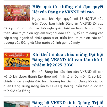
Hiệu quả từ những chỉ đạo quyết
liệt của Đảng uỷ VKSND tối cao
Ngay sau khi Nghị quyết số 18-NQ/TW nêu
trên được ban hành Đảng ủy VKSND tối cao
đã kịp thời tổ chức các hội nghị quán triệt và lãnh đạo, chỉ đạo
triển khai thực hiện nghiêm túc; chỉ đạo cấp ủy, tổ chức đảng các
cấp trong ngành tổ chức quán triệt, triển khai thực hiện các chủ
trương của Đảng và Nhà nước về tinh gọn bộ máy.
Khí thế thi đua chào mừng Đại hội
Đảng bộ VKSND tối cao lần thứ I,
nhiệm kỳ 2025–2030
Đại hội Đảng bộ đầu tiên của VKSND tối cao
kể từ khi được thành lập theo mô hình tổ chức mới, là sự kiện
chính trị có ý nghĩa đặc biệt, hướng tới Đại hội Đảng bộ các cơ
quan Đảng Trung ương lần thứ I và Đại hội đại biểu toàn quốc lần
thứ XIV của Đảng.
Đảng bộ VKSND tỉnh Quảng Trị tổ