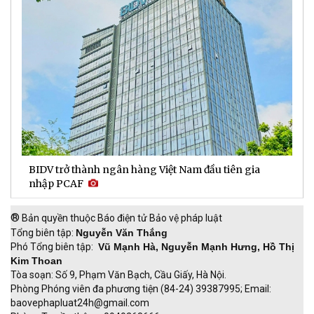
iệt Nam đầu tiên gia
DNSE mở rộng quy mô thị phần phá
lần sau hơn hai năm
®
Bản quyền thuộc Báo điện tử Bảo vệ pháp luật
Tổng biên tập:
Nguyễn Văn Thắng
Phó Tổng biên tập:
Vũ Mạnh Hà, Nguyễn Mạnh Hưng, Hồ Thị
Kim Thoan
Tòa soạn: Số 9, Phạm Văn Bạch, Cầu Giấy, Hà Nội.
Phòng Phóng viên đa phương tiện (84-24) 39387995; Email:
baovephapluat24h@gmail.com