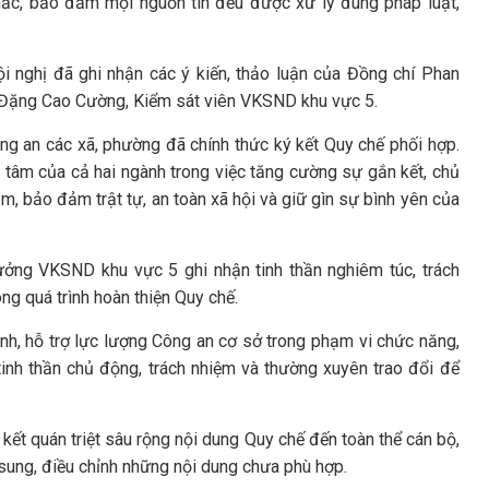
mắc, bảo đảm mọi nguồn tin đều được xử lý đúng pháp luật,
i nghị đã ghi nhận các ý kiến, thảo luận của Đồng chí Phan
Đặng Cao Cường, Kiểm sát viên VKSND khu vực 5.
g an các xã, phường đã chính thức ký kết Quy chế phối hợp.
ết tâm của cả hai ngành trong việc tăng cường sự gắn kết, chủ
m, bảo đảm trật tự, an toàn xã hội và giữ gìn sự bình yên của
ưởng VKSND khu vực 5 ghi nhận tinh thần nghiêm túc, trách
ng quá trình hoàn thiện Quy chế.
h, hỗ trợ lực lượng Công an cơ sở trong phạm vi chức năng,
tinh thần chủ động, trách nhiệm và thường xuyên trao đổi để
 kết quán triệt sâu rộng nội dung Quy chế đến toàn thể cán bộ,
ổ sung, điều chỉnh những nội dung chưa phù hợp.