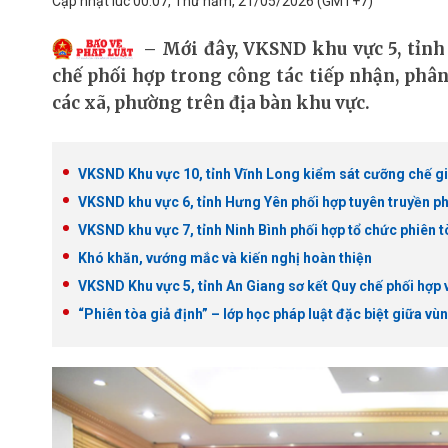
Cập nhật lúc 00:07, Thứ năm, 21/05/2026
(GMT+7)
Mới đây, VKSND khu vực 5, tỉnh
chế phối hợp trong công tác tiếp nhận, phân l
các xã, phường trên địa bàn khu vực.
VKSND Khu vực 10, tỉnh Vĩnh Long kiểm sát cưỡng chế g
VKSND khu vực 6, tỉnh Hưng Yên phối hợp tuyên truyền phá
VKSND khu vực 7, tỉnh Ninh Bình phối hợp tổ chức phiên t
Khó khăn, vướng mắc và kiến nghị hoàn thiện
VKSND Khu vực 5, tỉnh An Giang sơ kết Quy chế phối hợp 
“Phiên tòa giả định” – lớp học pháp luật đặc biệt giữa v