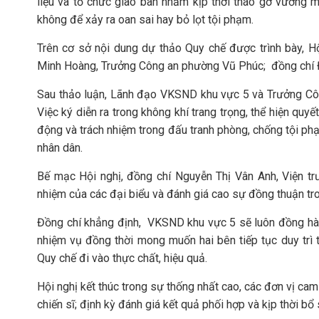
liệu và tổ chức giao ban nhằm kịp thời tháo gỡ vướng 
không để xảy ra oan sai hay bỏ lọt tội phạm.
Trên cơ sở nội dung dự thảo Quy chế được trình bày, Hộ
Minh Hoàng, Trưởng Công an phường Vũ Phúc; đồng chí 
Sau thảo luận, Lãnh đạo VKSND khu vực 5 và Trưởng Côn
Việc ký diễn ra trong không khí trang trọng, thể hiện quy
động và trách nhiệm trong đấu tranh phòng, chống tội phạ
nhân dân.
Bế mạc Hội nghị, đồng chí Nguyễn Thị Vân Anh, Viện tr
nhiệm của các đại biểu và đánh giá cao sự đồng thuận tro
Đồng chí khẳng định, VKSND khu vực 5 sẽ luôn đồng hàn
nhiệm vụ đồng thời mong muốn hai bên tiếp tục duy trì 
Quy chế đi vào thực chất, hiệu quả.
Hội nghị kết thúc trong sự thống nhất cao, các đơn vị cam
chiến sĩ; định kỳ đánh giá kết quả phối hợp và kịp thời b