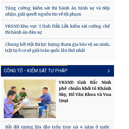
Tăng cường kiểm sát thi hành án hình sự và tiếp
nhận, giải quyết nguồn tin về tội phạm
VKSND khu vực 7, tỉnh Đắk Lắk kiểm sát cưỡng chế
thi hành án dân sự
Chung kết Hội thi lực lượng tham gia bảo vệ an ninh,
trật tự ở cơ sở giỏi toàn quốc lần thứ nhất
CÔNG TỐ - KIỂM SÁT TƯ PHÁP
VKSND tỉnh Bắc Ninh
phê chuẩn khởi tố Khánh
Sky, Hồ Văn Khoa và Vua
Quạt
Bắt đối tượng lừa đảo trốn truy nã 4 năm ở nước