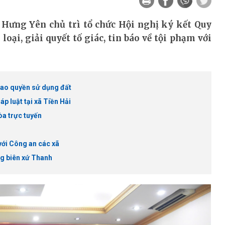
 Hưng Yên chủ trì tổ chức Hội nghị ký kết Quy
oại, giải quyết tố giác, tin báo về tội phạm với
iao quyền sử dụng đất
p luật tại xã Tiền Hải
òa trực tuyến
với Công an các xã
ùng biên xứ Thanh