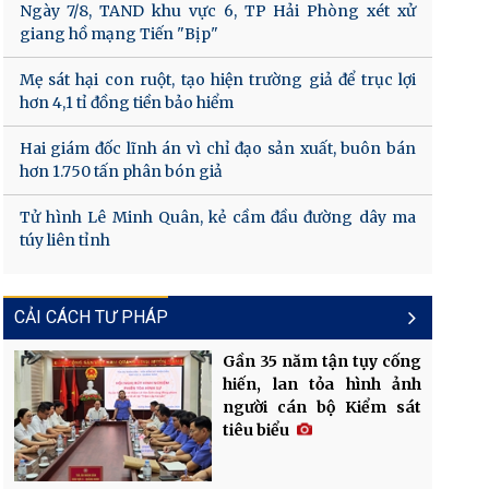
Ngày 7/8, TAND khu vực 6, TP Hải Phòng xét xử
giang hồ mạng Tiến "Bịp"
Mẹ sát hại con ruột, tạo hiện trường giả để trục lợi
hơn 4,1 tỉ đồng tiền bảo hiểm
Hai giám đốc lĩnh án vì chỉ đạo sản xuất, buôn bán
hơn 1.750 tấn phân bón giả
Tử hình Lê Minh Quân, kẻ cầm đầu đường dây ma
túy liên tỉnh
CẢI CÁCH TƯ PHÁP
Gần 35 năm tận tụy cống
hiến, lan tỏa hình ảnh
người cán bộ Kiểm sát
tiêu biểu