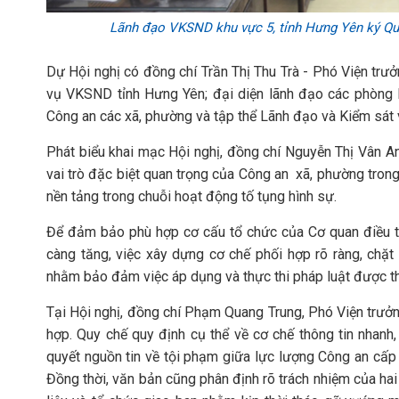
Lãnh đạo VKSND khu vực 5, tỉnh Hưng Yên ký Qu
Dự Hội nghị có đồng chí Trần Thị Thu Trà - Phó Viện tr
vụ VKSND tỉnh Hưng Yên; đại diện lãnh đạo các phòng
Công an các xã, phường và tập thể Lãnh đạo và Kiểm sát
Phát biểu khai mạc Hội nghị, đồng chí Nguyễn Thị Vân 
vai trò đặc biệt quan trọng của Công an xã, phường trong 
nền tảng trong chuỗi hoạt động tố tụng hình sự.
Để đảm bảo phù hợp cơ cấu tổ chức của Cơ quan điều tra
càng tăng, việc xây dựng cơ chế phối hợp rõ ràng, chặt 
nhằm bảo đảm việc áp dụng và thực thi pháp luật được thố
Tại Hội nghị, đồng chí Phạm Quang Trung, Phó Viện trưở
hợp. Quy chế quy định cụ thể về cơ chế thông tin nhanh, 
quyết nguồn tin về tội phạm giữa lực lượng Công an cấp 
Đồng thời, văn bản cũng phân định rõ trách nhiệm của hai 