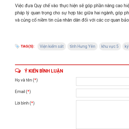
Việc đưa Quy chế vào thực hiện sẽ góp phần nâng cao hiệ
pháp lý quan trọng cho sự hợp tác giữa hai ngành, góp phần
và củng cố niềm tin của nhân dân đối với các cơ quan bảo 
TAG(S):
Viện kiểm sát
tỉnh Hưng Yên
khu vực 5
ký
Ý KIẾN BÌNH LUẬN
Họ và tên (
*
)
Email (
*
)
Lời bình (
*
)