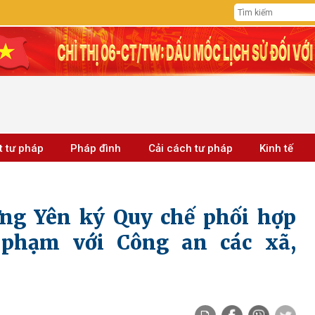
t tư pháp
Pháp đình
Cải cách tư pháp
Kinh tế
ng Yên ký Quy chế phối hợp
i phạm với Công an các xã,