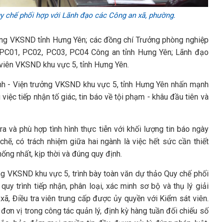
y chế phối hợp
với Lãnh đạo các Công an xã, phường.
ưởng VKSND tỉnh Hưng Yên; các đồng chí Trưởng phòng nghiệp
 PC01, PC02, PC03, PC04 Công an tỉnh Hưng Yên; Lãnh đạo
 viên VKSND khu vực 5, tỉnh Hưng Yên.
Anh - Viện trưởng VKSND khu vực 5, tỉnh Hưng Yên nhấn mạnh
việc tiếp nhận tố giác, tin báo về tội phạm - khâu đầu tiên và
 và phù hợp tình hình thực tiễn với khối lượng tin báo ngày
chẽ, có trách nhiệm giữa hai ngành là việc hết sức cần thiết
ng nhất, kịp thời và đúng quy định.
ng VKSND khu vực 5, trình bày toàn văn dự thảo Quy chế phối
quy trình tiếp nhận, phân loại, xác minh sơ bộ và thụ lý giải
xã, Điều tra viên trung cấp được ủy quyền với Kiểm sát viên.
đơn vị trong công tác quản lý, định kỳ hàng tuần đối chiếu số