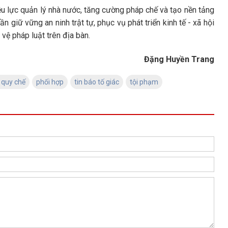
u lực quản lý nhà nước, tăng cường pháp chế và tạo nền tảng
 giữ vững an ninh trật tự, phục vụ phát triển kinh tế - xã hội
vệ pháp luật trên địa bàn.
Đặng Huyền Trang
 quy chế
phối hợp
tin báo tố giác
tội phạm