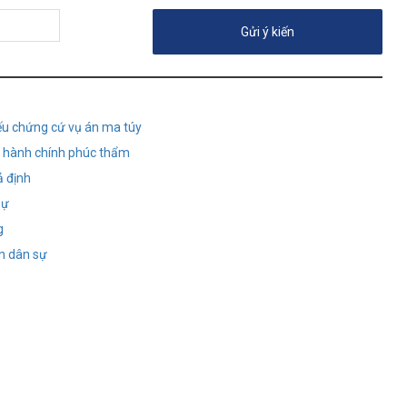
iếu chứng cứ vụ án ma túy
án hành chính phúc thẩm
ả định
sự
g
n dân sự