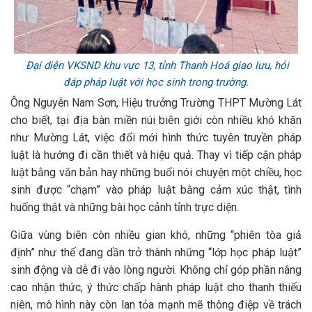
Đại diện VKSND khu vực 13, tỉnh Thanh Hoá giao lưu, hỏi
đáp pháp luật với học sinh trong trường.
Ông Nguyễn Nam Sơn, Hiệu trưởng Trường THPT Mường Lát
cho biết, tại địa bàn miền núi biên giới còn nhiều khó khăn
như Mường Lát, việc đổi mới hình thức tuyên truyền pháp
luật là hướng đi cần thiết và hiệu quả. Thay vì tiếp cận pháp
luật bằng văn bản hay những buổi nói chuyện một chiều, học
sinh được “chạm” vào pháp luật bằng cảm xúc thật, tình
huống thật và những bài học cảnh tỉnh trực diện.
Giữa vùng biên còn nhiều gian khó, những “phiên tòa giả
định” như thế đang dần trở thành những “lớp học pháp luật”
sinh động và dễ đi vào lòng người. Không chỉ góp phần nâng
cao nhận thức, ý thức chấp hành pháp luật cho thanh thiếu
niên, mô hình này còn lan tỏa mạnh mẽ thông điệp về trách