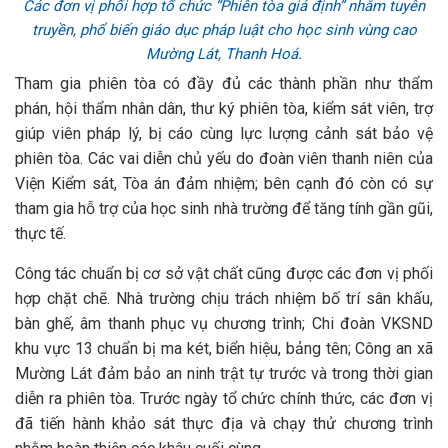
Các đơn vị phối hợp tổ chức “Phiên tòa giả định” nhằm tuyên
truyền, phổ biến giáo dục pháp luật cho học sinh vùng cao
Mường Lát, Thanh Hoá.
Tham gia phiên tòa có đầy đủ các thành phần như thẩm
phán, hội thẩm nhân dân, thư ký phiên tòa, kiểm sát viên, trợ
giúp viên pháp lý, bị cáo cùng lực lượng cảnh sát bảo vệ
phiên tòa. Các vai diễn chủ yếu do đoàn viên thanh niên của
Viện Kiểm sát, Tòa án đảm nhiệm; bên cạnh đó còn có sự
tham gia hỗ trợ của học sinh nhà trường để tăng tính gần gũi,
thực tế.
Công tác chuẩn bị cơ sở vật chất cũng được các đơn vị phối
hợp chặt chẽ. Nhà trường chịu trách nhiệm bố trí sân khấu,
bàn ghế, âm thanh phục vụ chương trình; Chi đoàn VKSND
khu vực 13 chuẩn bị ma két, biển hiệu, bảng tên; Công an xã
Mường Lát đảm bảo an ninh trật tự trước và trong thời gian
diễn ra phiên tòa. Trước ngày tổ chức chính thức, các đơn vị
đã tiến hành khảo sát thực địa và chạy thử chương trình