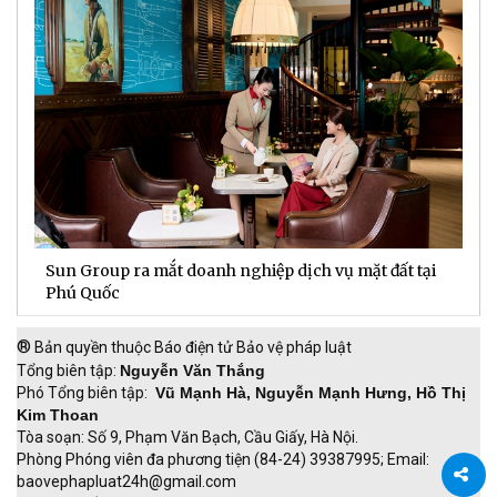
Sun Group ra mắt doanh nghiệp dịch vụ mặt đất tại
C
m
Phú Quốc
t
®
Bản quyền thuộc Báo điện tử Bảo vệ pháp luật
Tổng biên tập:
Nguyễn Văn Thắng
Phó Tổng biên tập:
Vũ Mạnh Hà, Nguyễn Mạnh Hưng, Hồ Thị
Kim Thoan
Tòa soạn: Số 9, Phạm Văn Bạch, Cầu Giấy, Hà Nội.
Phòng Phóng viên đa phương tiện (84-24) 39387995; Email:
baovephapluat24h@gmail.com