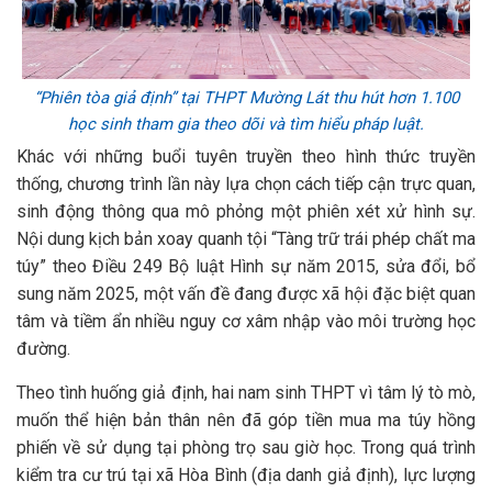
“Phiên tòa giả định” tại THPT Mường Lát thu hút hơn 1.100
học sinh tham gia theo dõi và tìm hiểu pháp luật.
Khác với những buổi tuyên truyền theo hình thức truyền
thống, chương trình lần này lựa chọn cách tiếp cận trực quan,
sinh động thông qua mô phỏng một phiên xét xử hình sự.
Nội dung kịch bản xoay quanh tội “Tàng trữ trái phép chất ma
túy” theo Điều 249 Bộ luật Hình sự năm 2015, sửa đổi, bổ
sung năm 2025, một vấn đề đang được xã hội đặc biệt quan
tâm và tiềm ẩn nhiều nguy cơ xâm nhập vào môi trường học
đường.
Theo tình huống giả định, hai nam sinh THPT vì tâm lý tò mò,
muốn thể hiện bản thân nên đã góp tiền mua ma túy hồng
phiến về sử dụng tại phòng trọ sau giờ học. Trong quá trình
kiểm tra cư trú tại xã Hòa Bình (địa danh giả định), lực lượng