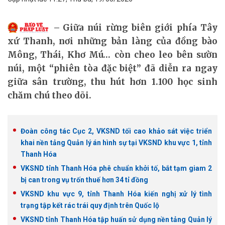
Giữa núi rừng biên giới phía Tây
xứ Thanh, nơi những bản làng của đồng bào
Mông, Thái, Khơ Mú… còn cheo leo bên sườn
núi, một “phiên tòa đặc biệt” đã diễn ra ngay
giữa sân trường, thu hút hơn 1.100 học sinh
chăm chú theo dõi.
Đoàn công tác Cục 2, VKSND tối cao khảo sát việc triển
khai nền tảng Quản lý án hình sự tại VKSND khu vực 1, tỉnh
Thanh Hóa
VKSND tỉnh Thanh Hóa phê chuẩn khởi tố, bắt tạm giam 2
bị can trong vụ trốn thuế hơn 34 tỉ đồng
VKSND khu vực 9, tỉnh Thanh Hóa kiến nghị xử lý tình
trạng tập kết rác trái quy định trên Quốc lộ
VKSND tỉnh Thanh Hóa tập huấn sử dụng nền tảng Quản lý