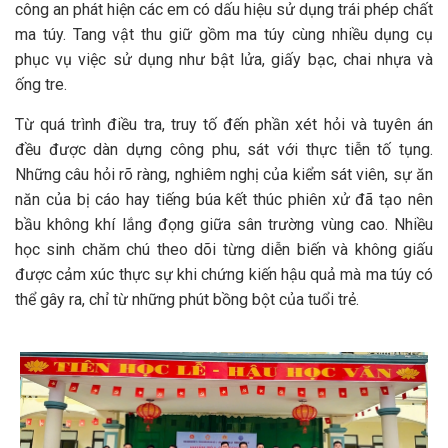
công an phát hiện các em có dấu hiệu sử dụng trái phép chất
ma túy. Tang vật thu giữ gồm ma túy cùng nhiều dụng cụ
phục vụ việc sử dụng như bật lửa, giấy bạc, chai nhựa và
ống tre.
Từ quá trình điều tra, truy tố đến phần xét hỏi và tuyên án
đều được dàn dựng công phu, sát với thực tiễn tố tụng.
Những câu hỏi rõ ràng, nghiêm nghị của kiểm sát viên, sự ăn
năn của bị cáo hay tiếng búa kết thúc phiên xử đã tạo nên
bầu không khí lắng đọng giữa sân trường vùng cao. Nhiều
học sinh chăm chú theo dõi từng diễn biến và không giấu
được cảm xúc thực sự khi chứng kiến hậu quả mà ma túy có
thể gây ra, chỉ từ những phút bồng bột của tuổi trẻ.