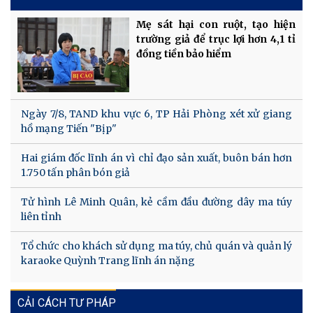
Mẹ sát hại con ruột, tạo hiện
trường giả để trục lợi hơn 4,1 tỉ
đồng tiền bảo hiểm
Ngày 7/8, TAND khu vực 6, TP Hải Phòng xét xử giang
hồ mạng Tiến "Bịp"
Hai giám đốc lĩnh án vì chỉ đạo sản xuất, buôn bán hơn
1.750 tấn phân bón giả
Tử hình Lê Minh Quân, kẻ cầm đầu đường dây ma túy
liên tỉnh
Tổ chức cho khách sử dụng ma túy, chủ quán và quản lý
karaoke Quỳnh Trang lĩnh án nặng
CẢI CÁCH TƯ PHÁP