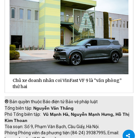
Chủ xe doanh nhân coi VinFast VF 9 là “văn phòng”
T
thứ hai
t
®
Bản quyền thuộc Báo điện tử Bảo vệ pháp luật
Tổng biên tập:
Nguyễn Văn Thắng
Phó Tổng biên tập:
Vũ Mạnh Hà, Nguyễn Mạnh Hưng, Hồ Thị
Kim Thoan
Tòa soạn: Số 9, Phạm Văn Bạch, Cầu Giấy, Hà Nội.
Phòng Phóng viên đa phương tiện (84-24) 39387995; Email: