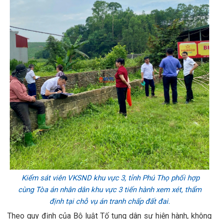
Kiểm sát viên VKSND khu vực 3, tỉnh Phú Thọ phối hợp
cùng Tòa án nhân dân khu vực 3 tiến hành xem xét, thẩm
định tại chỗ vụ án tranh chấp đất đai.
Theo quy định của Bộ luật Tố tụng dân sự hiện hành, không