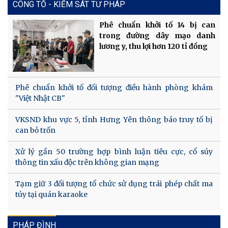
CÔNG TỐ - KIỂM SÁT TƯ PHÁP
Phê chuẩn khởi tố 14 bị can
trong đường dây mạo danh
lương y, thu lợi hơn 120 tỉ đồng
Phê chuẩn khởi tố đối tượng điều hành phòng khám
"Việt Nhật CB"
VKSND khu vực 5, tỉnh Hưng Yên thông báo truy tố bị
can bỏ trốn
Xử lý gần 50 trường hợp bình luận tiêu cực, cổ súy
thông tin xấu độc trên không gian mạng
Tạm giữ 3 đối tượng tổ chức sử dụng trái phép chất ma
túy tại quán karaoke
PHÁP ĐÌNH