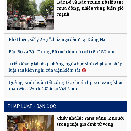
Bắc Bộ và Bắc Trung Bộ tiếp tục
mưa dông, nhiều vùng biển gió
mạnh
Phát hiện, xử lý 2 vụ “chứa mại dâm” tại Đồng Nai
Bắc Bộ và Bắc Trung Bộ mưa lớn, có nơi trên 180mm
Triển khai giải pháp phòng ngừa học sinh vi phạm pháp
luật sau kiến nghị của Viện kiểm sát
Quảng Ninh hoàn tất công tác chuẩn bị, sẵn sàng khai
màn Miss World 2026 tại Việt Nam
PHÁP LUẬT - BẠN ĐỌC
Cháy nhà lúc rạng sáng, 2 người
trong một gia đình tử vong