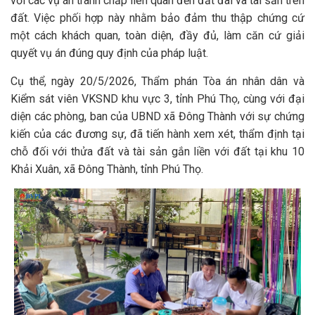
với các vụ án tranh chấp liên quan đến đất đai và tài sản trên
đất. Việc phối hợp này nhằm bảo đảm thu thập chứng cứ
một cách khách quan, toàn diện, đầy đủ, làm căn cứ giải
quyết vụ án đúng quy định của pháp luật.
Cụ thể, ngày 20/5/2026, Thẩm phán Tòa án nhân dân và
Kiểm sát viên VKSND khu vực 3, tỉnh Phú Thọ, cùng với đại
diện các phòng, ban của UBND xã Đông Thành với sự chứng
kiến của các đương sự, đã tiến hành xem xét, thẩm định tại
chỗ đối với thửa đất và tài sản gắn liền với đất tại khu 10
Khải Xuân, xã Đông Thành, tỉnh Phú Thọ.