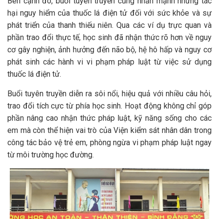
Bên cạnh đó, buổi tuyên truyền cũng nhấn mạnh những tác
hại nguy hiểm của thuốc lá điện tử đối với sức khỏe và sự
phát triển của thanh thiếu niên. Qua các ví dụ trực quan và
phần trao đổi thực tế, học sinh đã nhận thức rõ hơn về nguy
cơ gây nghiện, ảnh hưởng đến não bộ, hệ hô hấp và nguy cơ
phát sinh các hành vi vi phạm pháp luật từ việc sử dụng
thuốc lá điện tử.
Buổi tuyên truyền diễn ra sôi nổi, hiệu quả với nhiều câu hỏi,
trao đổi tích cực từ phía học sinh. Hoạt động không chỉ góp
phần nâng cao nhận thức pháp luật, kỹ năng sống cho các
em mà còn thể hiện vai trò của Viện kiểm sát nhân dân trong
công tác bảo vệ trẻ em, phòng ngừa vi phạm pháp luật ngay
từ môi trường học đường.