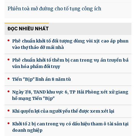
Phiên toà mở đường cho tố tụng công ích
ĐỌC NHIỀU NHẤT
Phê chuẩn khởi tố đối tượng dùng vòi xịt cao áp phun
vào thợ tháo dỡ mái nhà
Phê chuẩn khởi tố thêm bị can trong vụ án truyền bá
văn hóa phẩm đồi trụy
Tiến "Bịp" lĩnh án 8 năm tù
Ngày 7/8, TAND khu vực 6, TP Hải Phòng xét xử giang
hồ mạng Tiến "Bịp"
Khi quyền lợi của người yếu thế được xem xét lại
Khởi tố 2 bị can trong vụ có dấu hiệu tham ô tài sản tại
doanh nghiệp