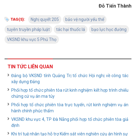
Đỗ Tiến Thành
TAG(S):
Nghị quyết 205
bảo vệ người yếu thế
tuyên truyền pháp luật
tác hại thuốc lá
bạo lực học đường
VKSND khu vực 5 Phú Thọ
TIN TỨC LIÊN QUAN
Đảng bộ VKSND tỉnh Quảng Trị tổ chức Hội nghị về công tác
xây dựng Đảng
Phối hợp tổ chức phiên tòa rút kinh nghiệm kết hợp trình chiếu
chứng cứ vụ án ma túy
Phối hợp tổ chức phiên tòa trực tuyến, rút kinh nghiệm vụ án
hành chính phúc thẩm
VKSND khu vực 4, TP Đà Nẵng phối hợp tổ chức phiên tòa giả
định
Khi trí tuệ nhân tạo hỗ trợ Kiểm sát viên nghiên cứu án hình sự