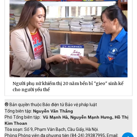
Người phụ nữ khiếm thị 20 năm bền bỉ "gieo" sinh kế
D
cho người yếu thế
t
®
Bản quyền thuộc Báo điện tử Bảo vệ pháp luật
Tổng biên tập:
Nguyễn Văn Thắng
Phó Tổng biên tập:
Vũ Mạnh Hà, Nguyễn Mạnh Hưng, Hồ Thị
Kim Thoan
Tòa soạn: Số 9, Phạm Văn Bạch, Cầu Giấy, Hà Nội.
Phòng Phóng viên đa phương tiện (84-24) 39387995; Email: