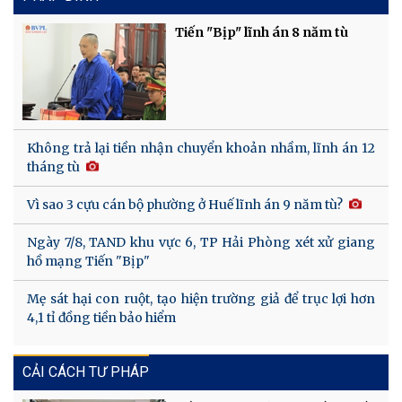
Tiến "Bịp" lĩnh án 8 năm tù
Không trả lại tiền nhận chuyển khoản nhầm, lĩnh án 12
tháng tù
Vì sao 3 cựu cán bộ phường ở Huế lĩnh án 9 năm tù?
Ngày 7/8, TAND khu vực 6, TP Hải Phòng xét xử giang
hồ mạng Tiến "Bịp"
Mẹ sát hại con ruột, tạo hiện trường giả để trục lợi hơn
4,1 tỉ đồng tiền bảo hiểm
CẢI CÁCH TƯ PHÁP