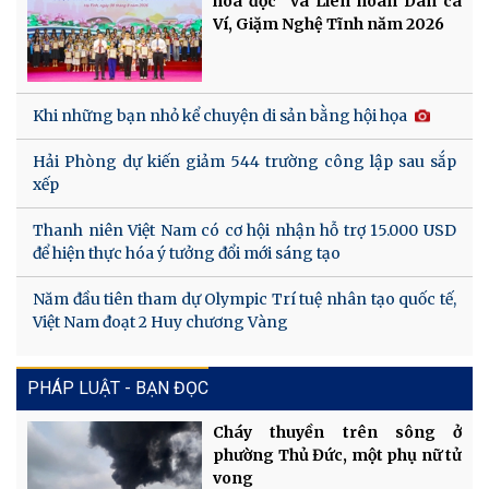
hóa đọc" và Liên hoan Dân ca
Ví, Giặm Nghệ Tĩnh năm 2026
Khi những bạn nhỏ kể chuyện di sản bằng hội họa
Hải Phòng dự kiến giảm 544 trường công lập sau sắp
xếp
Thanh niên Việt Nam có cơ hội nhận hỗ trợ 15.000 USD
để hiện thực hóa ý tưởng đổi mới sáng tạo
Năm đầu tiên tham dự Olympic Trí tuệ nhân tạo quốc tế,
Việt Nam đoạt 2 Huy chương Vàng
PHÁP LUẬT - BẠN ĐỌC
Cháy thuyền trên sông ở
phường Thủ Đức, một phụ nữ tử
vong