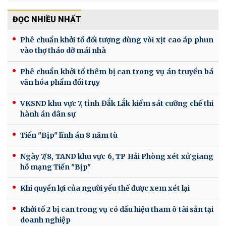
ĐỌC NHIỀU NHẤT
Phê chuẩn khởi tố đối tượng dùng vòi xịt cao áp phun
vào thợ tháo dỡ mái nhà
Phê chuẩn khởi tố thêm bị can trong vụ án truyền bá
văn hóa phẩm đồi trụy
VKSND khu vực 7, tỉnh Đắk Lắk kiểm sát cưỡng chế thi
hành án dân sự
Tiến "Bịp" lĩnh án 8 năm tù
Ngày 7/8, TAND khu vực 6, TP Hải Phòng xét xử giang
hồ mạng Tiến "Bịp"
Khi quyền lợi của người yếu thế được xem xét lại
Khởi tố 2 bị can trong vụ có dấu hiệu tham ô tài sản tại
doanh nghiệp