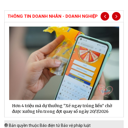
THÔNG TIN DOANH NHÂN - DOANH NGHIỆP
Hơn 4 triệu mã dự thưởng “Xé ngay trúng liền” chờ
B
được xướng tên trong đợt quay số ngày 20/7/2026
n
®
Bản quyền thuộc Báo điện tử Bảo vệ pháp luật