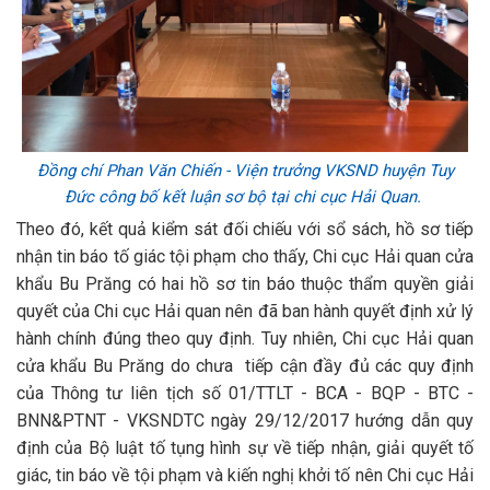
Đồng chí Phan Văn Chiến - Viện trưởng VKSND huyện Tuy
Đức công bố kết luận sơ bộ tại chi cục Hải Quan.
Theo đó, kết quả kiểm sát đối chiếu với sổ sách, hồ sơ tiếp
nhận tin báo tố giác tội phạm cho thấy, Chi cục Hải quan cửa
khẩu Bu Prăng có hai hồ sơ tin báo thuộc thẩm quyền giải
quyết của Chi cục Hải quan nên đã ban hành quyết định xử lý
hành chính đúng theo quy định. Tuy nhiên, Chi cục Hải quan
cửa khẩu Bu Prăng do chưa tiếp cận đầy đủ các quy định
của Thông tư liên tịch số 01/TTLT - BCA - BQP - BTC -
BNN&PTNT - VKSNDTC ngày 29/12/2017 hướng dẫn quy
định của Bộ luật tố tụng hình sự về tiếp nhận, giải quyết tố
giác, tin báo về tội phạm và kiến nghị khởi tố nên Chi cục Hải