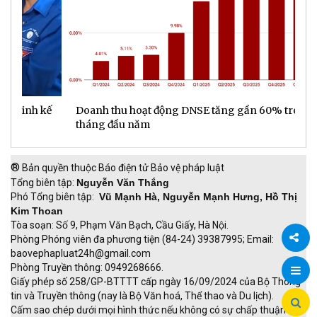
ế
Doanh thu hoạt động DNSE tăng gần 60% trong 6
Đ
tháng đầu năm
đ
®
Bản quyền thuộc Báo điện tử Bảo vệ pháp luật
Tổng biên tập:
Nguyễn Văn Thắng
Phó Tổng biên tập:
Vũ Mạnh Hà, Nguyễn Mạnh Hưng, Hồ Thị
Kim Thoan
Tòa soạn: Số 9, Phạm Văn Bạch, Cầu Giấy, Hà Nội.
Phòng Phóng viên đa phương tiện (84-24) 39387995; Email:
baovephapluat24h@gmail.com
Chia
Phòng Truyền thông: 0949268666.
Giấy phép số 258/GP-BTTTT cấp ngày 16/09/2024 của Bộ Thông
sẻ
tin và Truyền thông (nay là Bộ Văn hoá, Thể thao và Du lịch).
Cấm sao chép dưới mọi hình thức nếu không có sự chấp thuận