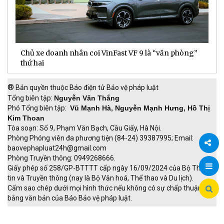
Chủ xe doanh nhân coi VinFast VF 9 là “văn phòng”
T
thứ hai
t
®
Bản quyền thuộc Báo điện tử Bảo vệ pháp luật
Tổng biên tập:
Nguyễn Văn Thắng
Phó Tổng biên tập:
Vũ Mạnh Hà, Nguyễn Mạnh Hưng, Hồ Thị
Kim Thoan
Tòa soạn: Số 9, Phạm Văn Bạch, Cầu Giấy, Hà Nội.
Phòng Phóng viên đa phương tiện (84-24) 39387995; Email:
baovephapluat24h@gmail.com
Phòng Truyền thông: 0949268666.
Chia
Giấy phép số 258/GP-BTTTT cấp ngày 16/09/2024 của Bộ Thông
tin và Truyền thông (nay là Bộ Văn hoá, Thể thao và Du lịch).
sẻ
Cấm sao chép dưới mọi hình thức nếu không có sự chấp thuận
bằng văn bản của Báo Bảo vệ pháp luật.
TRI NAM GROUP
Giao thông thông minh
Thu phí không dừng
Đào tạo trực tuyến