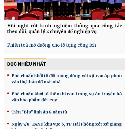
Hội nghị rút kinh nghiệm thông qua công tác
theo dõi, quản lý 2 chuyên đề nghiệp vụ
Phiên toà mở đường cho tố tụng công ích
ĐỌC NHIỀU NHẤT
Phê chuẩn khởi tố đối tượng dùng vòi xịt cao áp phun
vào thợ tháo dỡ mái nhà
Phê chuẩn khởi tố thêm bị can trong vụ án truyền bá
văn hóa phẩm đồi trụy
Tiến "Bịp" lĩnh án 8 năm tù
Ngày 7/8, TAND khu vực 6, TP Hải Phòng xét xử giang