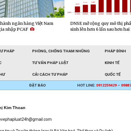
 thành ngân hàng Việt Nam
DNSE mở rộng quy mô thị phầ
 gia nhập PCAF
sinh lên hơn 6 lần sau hơn ha
TƯ PHÁP
PHÒNG, CHỐNG THAM NHŨNG
PHÁP ĐÌNH
C
TƯ VẤN PHÁP LUẬT
KINH TẾ
THƯ
CẢI CÁCH TƯ PHÁP
QUỐC TẾ
ĐẶT BÁO
HOT LINE:
0912259429 – 0988
hị Kim Thoan
baovephapluat24h@gmail.com