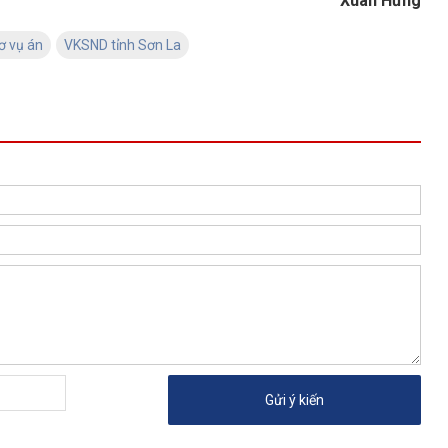
Xuân Hưng
ơ vụ án
VKSND tỉnh Sơn La