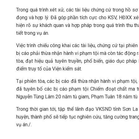
Trong quá trình xét xử, các tài liệu chứng cứ trong hồ sơ
đọng và hợp lý. Đã góp phần tích cực cho KSV, HĐXX xét 
hiện rõ sự khách quan và hợp pháp trong quá trình thu t
tiết trong vụ án.
Việc trình chiếu công khai các tài liệu, chứng cứ tại phi
bị cáo phải thừa nhận hành vi phạm tội mà còn tác động 
tòa; đạt hiệu quả tuyên truyền, phổ biến, giáo dục pháp
điểm truy tố của Viện kiểm sát.
Tại phiên tòa, các bị cáo đã thừa nhận hành vi phạm tội
đã tuyên bố các bị cáo phạm tội Chiếm đoạt chất ma 
Nguyễn Tùng Lâm 20 năm tù giam, Phạm Tuân 18 năm tù 
Trong thời gian tới, tập thể lãnh đạo VKSND tỉnh Sơn L
huyện, thành phố sẽ tiếp tục nghiên cứu, tăng cường trang
vụ án./.