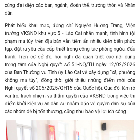
cùng đại diện các ban, ngành, đoàn thể, trưởng thôn và Nhân
dân.
Phát biểu khai mạc, đồng chí Nguyễn Hường Trang, Viện
trưởng VKSND khu vực 5 - Lào Cai nhấn mạnh, tình hình tội
phạm ma túy trên địa bàn vẫn tiềm ẩn nhiều diễn biến phức
tạp, đặt ra yêu cầu cấp thiết trong công tác phòng ngừa, đấu
tranh. Trên cơ sở đó, hội nghị đã quán triệt các nội dung
trọng tâm của Nghị quyết số 51-NQ/TU ngày 12/02/2026
của Ban Thường vụ Tỉnh ủy Lào Cai về xây dựng “xã, phường
không ma túy”, đồng thời giới thiệu những điểm mới của
Nghị quyết số 205/2025/QH15 của Quốc hội. Qua đó, làm rõ
vai trò, trách nhiệm và thẩm quyền của VKSND trong việc thí
điểm khởi kiện vụ án dân sự nhằm bảo vệ quyền dân sự của
các nhóm dễ bị tổn thương, cũng như bảo vệ lợi ích công.