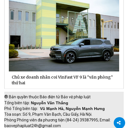
Chủ xe doanh nhân coi VinFast VF 9 là “văn phòng”
T
thứ hai
t
®
Bản quyền thuộc Báo điện tử Bảo vệ pháp luật
Tổng biên tập:
Nguyễn Văn Thắng
Phó Tổng biên tập:
Vũ Mạnh Hà, Nguyễn Mạnh Hưng
Tòa soạn: Số 9, Phạm Văn Bạch, Cầu Giấy, Hà Nội.
Phòng Phóng viên đa phương tiện (84-24) 39387995; Email:
baovephapluat24h@gmail.com