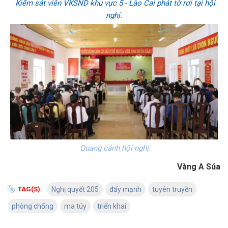
Kiểm sát viên VKSND khu vực 5 - Lào Cai phát tờ rơi tại hội
nghị.
Quang cảnh hội nghị.
Vàng A Súa
TAG(S):
Nghị quyết 205
đẩy mạnh
tuyên truyền
phòng chống
ma túy
triển khai