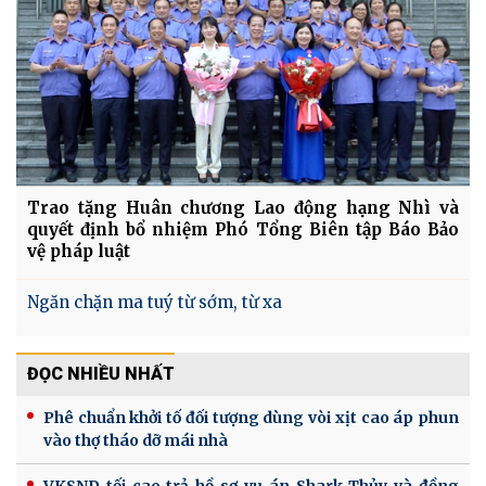
Trao tặng Huân chương Lao động hạng Nhì và
quyết định bổ nhiệm Phó Tổng Biên tập Báo Bảo
vệ pháp luật
Ngăn chặn ma tuý từ sớm, từ xa
ĐỌC NHIỀU NHẤT
Phê chuẩn khởi tố đối tượng dùng vòi xịt cao áp phun
vào thợ tháo dỡ mái nhà
VKSND tối cao trả hồ sơ vụ án Shark Thủy và đồng