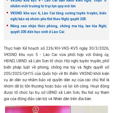
VKSND khu vực 4 - Lào Cai ban hành kiến nghị "chặn" ô
nhiễm môi trường từ trại lợn quy mô lớn
VKSND khu vực 6, Lào Cai tăng cường tuyên truyền, kiến
nghị bảo vệ nhóm yếu thế theo Nghị quyết 205
Nâng cao nhận thức phòng, chống ma túy, lan tỏa Nghị
quyết 205 đến học sinh ở Lào Cai
Thực hiện Kế hoạch số 226/KH-VKS-KV5 ngày 30/3/2026,
VKSND khu vực 5 - Lào Cai vừa phối hợp với Đảng ủy,
HĐND, UBND xã Liên Sơn tổ chức Hội nghị tuyên truyền, phổ
biến pháp luật về phòng, chống ma túy và Nghị quyết số
205/2025/QH15 của Quốc hội về thí điểm VKSND khởi kiện
vụ án dân sự nhằm bảo vệ quyền dân sự của các chủ thể là
nhóm dễ bị tổn thương hoặc bảo vệ lợi ích công. Hoạt động
được tổ chức tại trụ sở UBND xã Liên Sơn, thu hút sự tham
gia của đông đảo cán bộ và Nhân dân trên địa bàn.