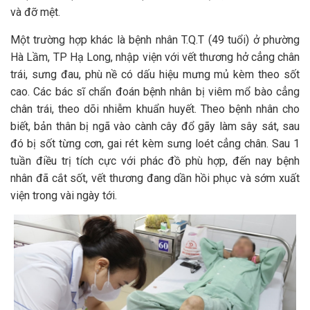
và đỡ mệt.
Một trường hợp khác là bệnh nhân T.Q.T (49 tuổi) ở phường
Hà Lầm, TP Hạ Long, nhập viện với vết thương hở cẳng chân
trái, sưng đau, phù nề có dấu hiệu mưng mủ kèm theo sốt
cao. Các bác sĩ chẩn đoán bệnh nhân bị viêm mổ bào cẳng
chân trái, theo dõi nhiễm khuẩn huyết. Theo bệnh nhân cho
biết, bản thân bị ngã vào cành cây đổ gãy làm sây sát, sau
đó bị sốt từng cơn, gai rét kèm sưng loét cẳng chân. Sau 1
tuần điều trị tích cực với phác đồ phù hợp, đến nay bệnh
nhân đã cắt sốt, vết thương đang dần hồi phục và sớm xuất
viện trong vài ngày tới.