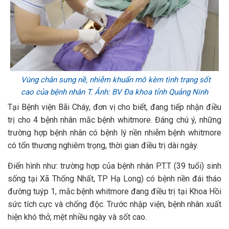
Vùng chân sưng nề, nhiễm khuẩn mô kèm tình trạng sốt
cao của bệnh nhân T. Ảnh: BV Đa khoa tỉnh Quảng Ninh
Tại Bệnh viện Bãi Cháy, đơn vị cho biết, đang tiếp nhận điều
trị cho 4 bệnh nhân mắc bệnh whitmore. Đáng chú ý, những
trường hợp bệnh nhân có bệnh lý nền nhiễm bệnh whitmore
có tổn thương nghiêm trọng, thời gian điều trị dài ngày.
Điển hình như: trường hợp của bệnh nhân P.T.T (39 tuổi) sinh
sống tại Xã Thống Nhất, TP Hạ Long) có bệnh nền đái tháo
đường tuýp 1, mắc bệnh whitmore đang điều trị tại Khoa Hồi
sức tích cực và chống độc. Trước nhập viện, bệnh nhân xuất
hiện khó thở, mệt nhiều ngày và sốt cao.