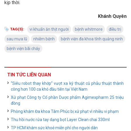
kịp thời.
Khánh Quyên
TAG(S):
vi khuẩn ăn thịt người
bệnh whitmore
điều trị
sau mưa lũ
nhiễm bệnh
bệnh viện đa khoa tỉnh quảng ninh
bệnh viện bãi cháy
TIN TỨC LIÊN QUAN
“Siêu robot thay khớp” vượt xa kỹ thuật cũ phẫu thuật thành
công hơn 100 ca khó đầu tiên tại Việt Nam
Xử phạt Công ty Cổ phần Dược phẩm Agimexpharm 25 triệu
đồng
Phòng khám Đa khoa Tâm Phúc bị xử phạt vì nhiều vi phạm
Thu hồi nước rửa tay dạng bọt Layer Clean chai 330ml
TP HCM khám sức khoẻ miễn phí cho người dân