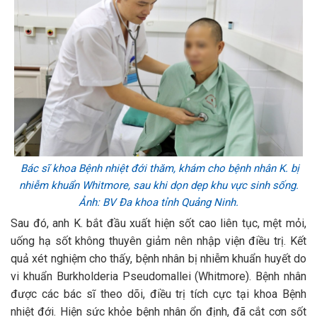
Bác sĩ khoa Bệnh nhiệt đới thăm, khám cho bệnh nhân K. bị
nhiễm khuẩn Whitmore, sau khi dọn dẹp khu vực sinh sống.
Ảnh: BV Đa khoa tỉnh Quảng Ninh.
Sau đó, anh K. bắt đầu xuất hiện sốt cao liên tục, mệt mỏi,
uống hạ sốt không thuyên giảm nên nhập viện điều trị. Kết
quả xét nghiệm cho thấy, bệnh nhân bị nhiễm khuẩn huyết do
vi khuẩn Burkholderia Pseudomallei (Whitmore). Bệnh nhân
được các bác sĩ theo dõi, điều trị tích cực tại khoa Bệnh
nhiệt đới. Hiện sức khỏe bệnh nhân ổn định, đã cắt cơn sốt