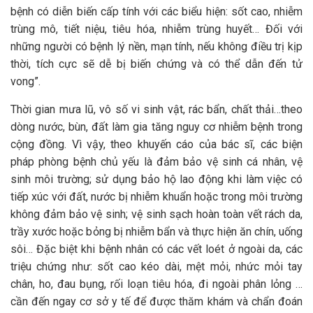
bệnh có diễn biến cấp tính với các biểu hiện: sốt cao, nhiễm
trùng mô, tiết niệu, tiêu hóa, nhiễm trùng huyết… Đối với
những người có bệnh lý nền, mạn tính, nếu không điều trị kịp
thời, tích cực sẽ dễ bị biến chứng và có thể dẫn đến tử
vong”.
Thời gian mưa lũ, vô số vi sinh vật, rác bẩn, chất thải…theo
dòng nước, bùn, đất làm gia tăng nguy cơ nhiễm bệnh trong
cộng đồng. Vì vậy, theo khuyến cáo của bác sĩ, các biện
pháp phòng bệnh chủ yếu là đảm bảo vệ sinh cá nhân, vệ
sinh môi trường; sử dụng bảo hộ lao động khi làm việc có
tiếp xúc với đất, nước bị nhiễm khuẩn hoặc trong môi trường
không đảm bảo vệ sinh; vệ sinh sạch hoàn toàn vết rách da,
trầy xước hoặc bỏng bị nhiễm bẩn và thực hiện ăn chín, uống
sôi… Đặc biệt khi bệnh nhân có các vết loét ở ngoài da, các
triệu chứng như: sốt cao kéo dài, mệt mỏi, nhức mỏi tay
chân, ho, đau bụng, rối loạn tiêu hóa, đi ngoài phân lỏng …
cần đến ngay cơ sở y tế để được thăm khám và chẩn đoán