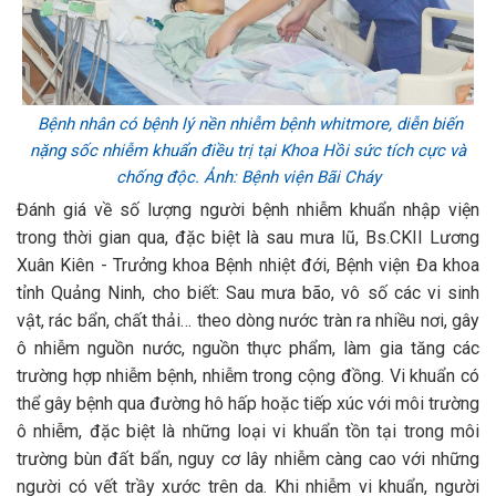
Bệnh nhân có bệnh lý nền nhiễm bệnh whitmore, diễn biến
nặng sốc nhiễm khuẩn điều trị tại Khoa Hồi sức tích cực và
chống độc. Ảnh: Bệnh viện Bãi Cháy
Đánh giá về số lượng người bệnh nhiễm khuẩn nhập viện
trong thời gian qua, đặc biệt là sau mưa lũ, Bs.CKII Lương
Xuân Kiên - Trưởng khoa Bệnh nhiệt đới, Bệnh viện Đa khoa
tỉnh Quảng Ninh, cho biết: Sau mưa bão, vô số các vi sinh
vật, rác bẩn, chất thải… theo dòng nước tràn ra nhiều nơi, gây
ô nhiễm nguồn nước, nguồn thực phẩm, làm gia tăng các
trường hợp nhiễm bệnh, nhiễm trong cộng đồng. Vi khuẩn có
thể gây bệnh qua đường hô hấp hoặc tiếp xúc với môi trường
ô nhiễm, đặc biệt là những loại vi khuẩn tồn tại trong môi
trường bùn đất bẩn, nguy cơ lây nhiễm càng cao với những
người có vết trầy xước trên da. Khi nhiễm vi khuẩn, người