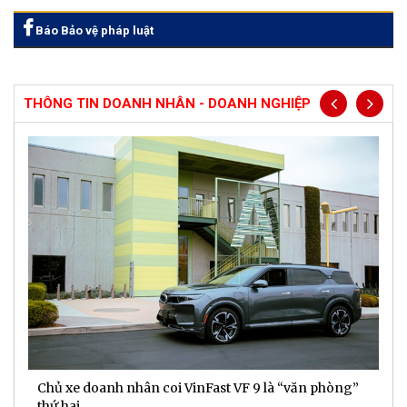
Báo Bảo vệ pháp luật
THÔNG TIN DOANH NHÂN - DOANH NGHIỆP
Chủ xe doanh nhân coi VinFast VF 9 là “văn phòng”
T
thứ hai
t