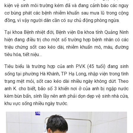
kiện vệ sinh môi trường kém đã và đang cảnh báo các nguy
cơ bùng phát các bệnh nhiễm khuẩn sau mưa lũ trong cộng
đồng, vì vậy người dân cần có sự chủ động phòng ngừa.
Tại khoa Bệnh nhiệt đới, Bệnh viện Đa khoa tỉnh Quảng Ninh
hiện đang điều trị cho một số trường hợp bệnh nhân có các
triệu chứng sốt cao kéo dài, nhiễm khuẩn mô, máu, đường
tiêu hóa, tiết niệu…
Tiêu biểu là trường hợp của anh P.V.K (45 tuổi) đang sinh
sống tại phường Hà Khánh, TP Hạ Long, nhập viện trong tình
trạng mệt mỏi, sốt cao kéo dài nhiều ngày không dứt. Theo
anh K. cho biết, bão số 3 khiến nơi ở của anh bị ngập nước
kèm bùn bẩn, sình lầy nên anh phải dọn dẹp vệ sinh nhà cửa,
khu vực sống nhiều ngày trước.