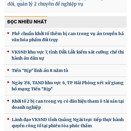
dõi, quản lý 2 chuyên đề nghiệp vụ
ĐỌC NHIỀU NHẤT
Phê chuẩn khởi tố thêm bị can trong vụ án truyền bá
văn hóa phẩm đồi trụy
VKSND khu vực 7, tỉnh Đắk Lắk kiểm sát cưỡng chế thi
hành án dân sự
Tiến "Bịp" lĩnh án 8 năm tù
Ngày 7/8, TAND khu vực 6, TP Hải Phòng xét xử giang
hồ mạng Tiến "Bịp"
Khởi tố 2 bị can trong vụ có dấu hiệu tham ô tài sản tại
doanh nghiệp
Lãnh đạo VKSND tỉnh Quảng Ngãi trực tiếp thực hành
quyền công tố tại phiên tòa phúc thẩm