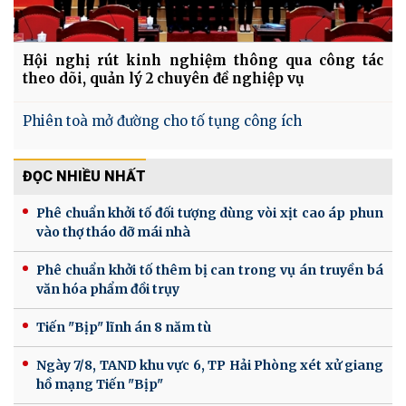
Hội nghị rút kinh nghiệm thông qua công tác
theo dõi, quản lý 2 chuyên đề nghiệp vụ
Phiên toà mở đường cho tố tụng công ích
ĐỌC NHIỀU NHẤT
Phê chuẩn khởi tố đối tượng dùng vòi xịt cao áp phun
vào thợ tháo dỡ mái nhà
Phê chuẩn khởi tố thêm bị can trong vụ án truyền bá
văn hóa phẩm đồi trụy
Tiến "Bịp" lĩnh án 8 năm tù
Ngày 7/8, TAND khu vực 6, TP Hải Phòng xét xử giang
hồ mạng Tiến "Bịp"