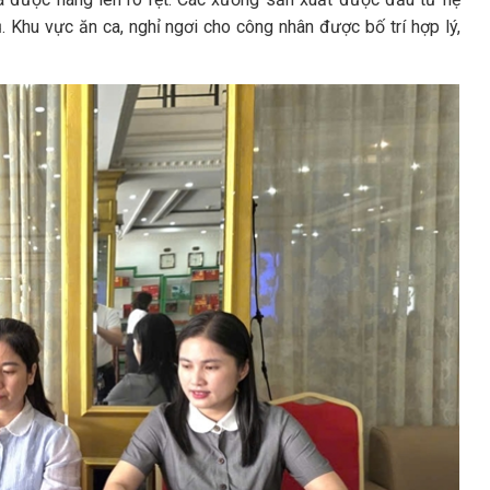
ủ. Khu vực ăn ca, nghỉ ngơi cho công nhân được bố trí hợp lý,