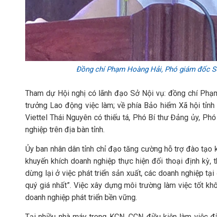
Đồng chí Phạm Hoàng Hải, Phó giám đốc Sở N
Tham dự Hội nghị có lãnh đạo Sở Nội vụ: đồng chí Ph
trưởng Lao động việc làm; về phía Bảo hiểm Xã hội tỉ
Viettel Thái Nguyên có thiếu tá, Phó Bí thư Đảng ủy, P
nghiệp trên địa bàn tỉnh.
Ủy ban nhân dân tỉnh chỉ đạo tăng cường hỗ trợ đào tạo 
khuyến khích doanh nghiệp thực hiện đối thoại định kỳ, 
dừng lại ở việc phát triển sản xuất, các doanh nghiệp tại
quý giá nhất”. Việc xây dựng môi trường làm việc tốt khô
doanh nghiệp phát triển bền vững.
Tại nhiều nhà máy trong KCN, CCN điều kiện làm việc đ