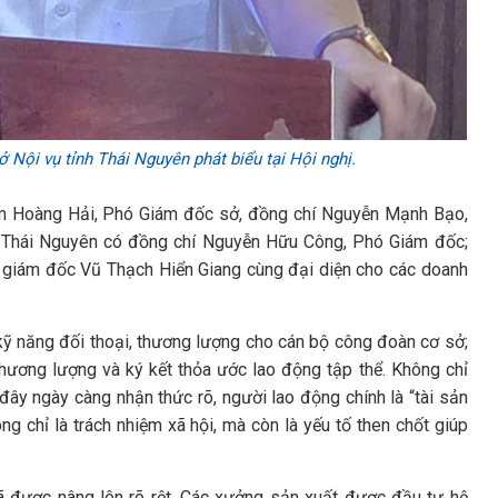
ội vụ tỉnh Thái Nguyên phát biểu tại Hội nghị.
ạm Hoàng Hải, Phó Giám đốc sở, đồng chí Nguyễn Mạnh Bạo,
nh Thái Nguyên có đồng chí Nguyễn Hữu Công, Phó Giám đốc;
hó giám đốc Vũ Thạch Hiển Giang cùng đại diện cho các doanh
kỹ năng đối thoại, thương lượng cho cán bộ công đoàn cơ sở;
thương lượng và ký kết thỏa ước lao động tập thể. Không chỉ
 đây ngày càng nhận thức rõ, người lao động chính là “tài sản
ng chỉ là trách nhiệm xã hội, mà còn là yếu tố then chốt giúp
ã được nâng lên rõ rệt. Các xưởng sản xuất được đầu tư hệ