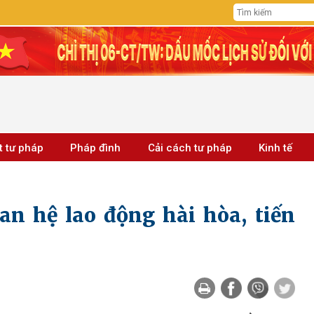
t tư pháp
Pháp đình
Cải cách tư pháp
Kinh tế
an hệ lao động hài hòa, tiến