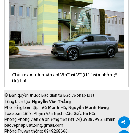
Chủ xe doanh nhân coi VinFast VF 9 là “văn phòng”
T
thứ hai
t
®
Bản quyền thuộc Báo điện tử Bảo vệ pháp luật
Tổng biên tập:
Nguyễn Văn Thắng
Phó Tổng biên tập:
Vũ Mạnh Hà, Nguyễn Mạnh Hưng
Tòa soạn: Số 9, Phạm Văn Bạch, Cầu Giấy, Hà Nội.
Phòng Phóng viên đa phương tiện (84-24) 39387995; Email:
baovephapluat24h@gmail.com
Phòng Truyền thông: 0949268666.