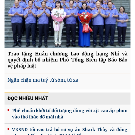
Trao tặng Huân chương Lao động hạng Nhì và
quyết định bổ nhiệm Phó Tổng Biên tập Báo Bảo
vệ pháp luật
Ngăn chặn ma tuý từ sớm, từ xa
ĐỌC NHIỀU NHẤT
Phê chuẩn khởi tố đối tượng dùng vòi xịt cao áp phun
vào thợ tháo dỡ mái nhà
VKSND tối cao trả hồ sơ vụ án Shark Thủy và đồng