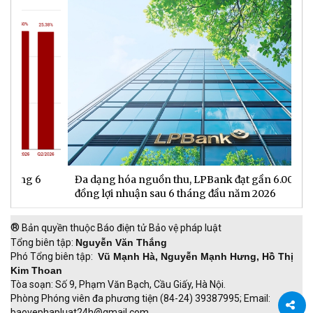
Đa dạng hóa nguồn thu, LPBank đạt gần 6.000 tỉ
H
đồng lợi nhuận sau 6 tháng đầu năm 2026
đ
®
Bản quyền thuộc Báo điện tử Bảo vệ pháp luật
Tổng biên tập:
Nguyễn Văn Thắng
Phó Tổng biên tập:
Vũ Mạnh Hà, Nguyễn Mạnh Hưng, Hồ Thị
Kim Thoan
Tòa soạn: Số 9, Phạm Văn Bạch, Cầu Giấy, Hà Nội.
Phòng Phóng viên đa phương tiện (84-24) 39387995; Email:
baovephapluat24h@gmail.com