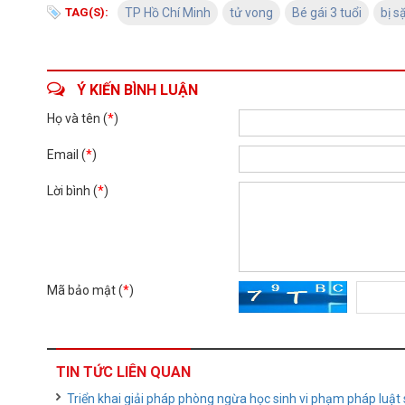
TAG(S):
TP Hồ Chí Minh
tử vong
Bé gái 3 tuổi
bị s
Ý KIẾN BÌNH LUẬN
Họ và tên (
*
)
Email (
*
)
Lời bình (
*
)
Mã bảo mật (
*
)
TIN TỨC LIÊN QUAN
Triển khai giải pháp phòng ngừa học sinh vi phạm pháp luật 