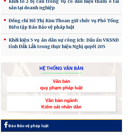
Khởi tố 2 bị can trong vụ có dấu hiệu tham ô tài
sản tại doanh nghiệp
Đồng chí Hồ Thị Kim Thoan giữ chức vụ Phó Tổng
Biên tập Báo Bảo vệ pháp luật
Khởi kiện 5 vụ án dân sự công ích: Dấu ấn VKSND
tỉnh Đắk Lắk trong thực hiện Nghị quyết 205
HỆ THỐNG VĂN BẢN
Văn bản
quy phạm pháp luật
Văn bản ngành
Kiểm sát nhân dân
Báo Bảo vệ pháp luật