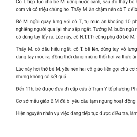
Cô T. tiếp tục cho bé M. uống nước canh, sau đó thấy bé 
cơm và có triệu chứng ho. Thấy M. ăn chậm nên cô T. để b
Bé M. ngồi quay lưng với cô T., tự múc ăn khoảng 10 phú
nghiêng người qua lại như sắp ngất. Tưởng M. buồn ngủ n
cô dùng tay lấy ra. Lúc này, cô N.T.T.Tr cũng phụ đỡ bé M
Thấy M. có dấu hiệu ngất, cô T. bế lên, dùng tay vỗ lư
dùng tay móc ra, đồng thời dùng miệng thổi hơi và thức ăn
Lúc này hơi thở bé M. yếu nên hai cô giáo liền gọi chủ cơ 
nhưng không có kết quả.
Đến 11h, bé được đưa đi cấp cứu ở Trạm Y tế phường Phú
Cơ sở mẫu giáo B.M đã bị yêu cầu tạm ngưng hoạt động đ
Hiện nguyên nhân vụ việc đang tiếp tục được điều tra, làm