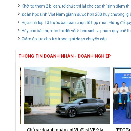
Khởi tố thêm 2 bị can, tổ chức thi lại cho các thí sinh điể
Đoàn học sinh Việt Nam giành được hơn 200 huy chương, giả
Học sinh lớp 10 trước bài toán chọn tổ hợp môn: Đừng để qu
Hủy các bài thi, môn thi đối với 5 học sinh vi phạm quy chế th
Giảm áp lực cho trẻ trong giai đoạn chuyển cấp
THÔNG TIN DOANH NHÂN - DOANH NGHIỆP
 dịch
Chủ xe doanh nhân coi VinFast VF 9 là
TTC Ener