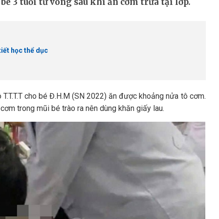
é 3 tuổi tử vong sau khi ăn cơm trưa tại lớp.
tiết học thể dục
 T.T.T.T cho bé Đ.H.M (SN 2022) ăn được khoảng nửa tô cơm.
t cơm trong mũi bé trào ra nên dùng khăn giấy lau.