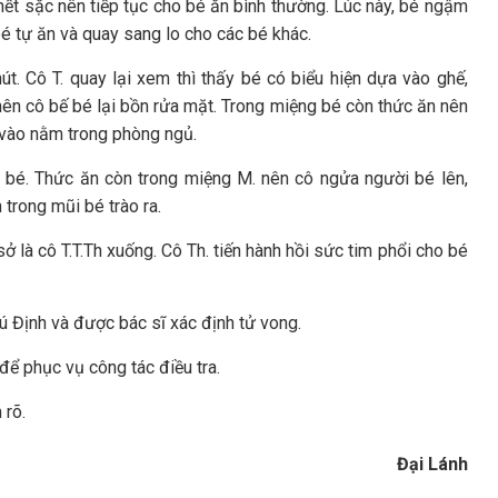
hết sặc nên tiếp tục cho bé ăn bình thường. Lúc này, bé ngậm
é tự ăn và quay sang lo cho các bé khác.
t. Cô T. quay lại xem thì thấy bé có biểu hiện dựa vào ghế,
ên cô bế bé lại bồn rửa mặt. Trong miệng bé còn thức ăn nên
. vào nằm trong phòng ngủ.
ng bé. Thức ăn còn trong miệng M. nên cô ngửa người bé lên,
 trong mũi bé trào ra.
sở là cô T.T.Th xuống. Cô Th. tiến hành hồi sức tim phổi cho bé
 Định và được bác sĩ xác định tử vong.
ể phục vụ công tác điều tra.
 rõ.
Đại Lánh