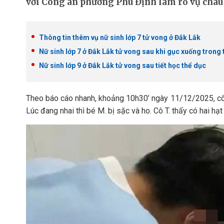
với Công an phường Phú Định làm rõ vụ cháu b
Thông tin thêm vụ nữ sinh lớp 7 tử vong ở Đắk Lắk
Nữ sinh lớp 7 ở Đắk Lắk tử vong sau khi gục xuống trong 
Nữ sinh lớp 9 ở Đắk Lắk tử vong sau tiết học thể dục
Theo báo cáo nhanh, khoảng 10h30’ ngày 11/12/2025, cô
Lúc đang nhai thì bé M. bị sặc và ho. Cô T. thấy có hai hạ