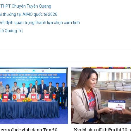
m thi THPT Chuyên Tuyên Quang
i thưởng tại AIMO quốc tế 2026
yết định quan trọng thành lựa chọn cảm tính
i ở Quảng Trị
gy được vinh danh Top 50
Người phụ nữ khiếm thị 20 nă