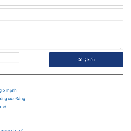
 gió mạnh
tưởng của Đảng
ơ sở