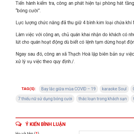
Tiến hành kiểm tra, công an phát hiện tại phòng hát tầ
“bóng cười”.
Lực lượng chức năng đã thu giữ 4 bình kim loại chứa khí
Làm việc với công an, chủ quán khai nhận do khách có nhu
lút cho quán hoạt động dù biết có lệnh tạm dừng hoạt độ
Ngay sau đó, công an xã Thạch Hoà lập biên bản sự việc
xử lý vụ việc theo quy định./.
TAG(S):
Bay lắc giữa mùa COVID – 19
karaoke Soul
7 thiếu nữ sử dụng bóng cười
thác loạn trong khách sạn
Ý KIẾN BÌNH LUẬN
Họ và tên (
*
)