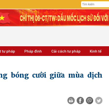
t tư pháp
Pháp đình
Cải cách tư pháp
Kinh tế
ng bóng cười giữa mùa dịch