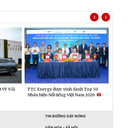
 VF 9 là
TTC Energy được vinh danh Top 50
Người 
Nhãn hiệu Nổi tiếng Việt Nam 2026
"gieo"
TIN ĐƯỜNG DÂY NÓNG
VĂN HÓA - XÃ HỘI