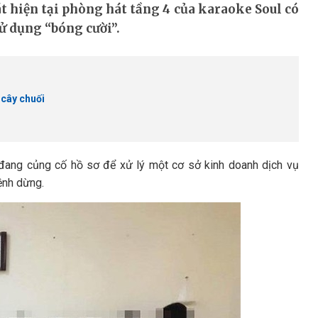
t hiện tại phòng hát tầng 4 của karaoke Soul có
ử dụng “bóng cười”.
 cây chuối
 đang củng cố hồ sơ để xử lý một cơ sở kinh doanh dịch vụ
ệnh dừng.