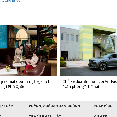
i tương lai số
p ra mắt doanh nghiệp dịch
Chủ xe doanh nhân coi VinFast
t tại Phú Quốc
“văn phòng” thứ hai
TƯ PHÁP
PHÒNG, CHỐNG THAM NHŨNG
PHÁP ĐÌNH
C
TƯ VẤN PHÁP LUẬT
KINH TẾ