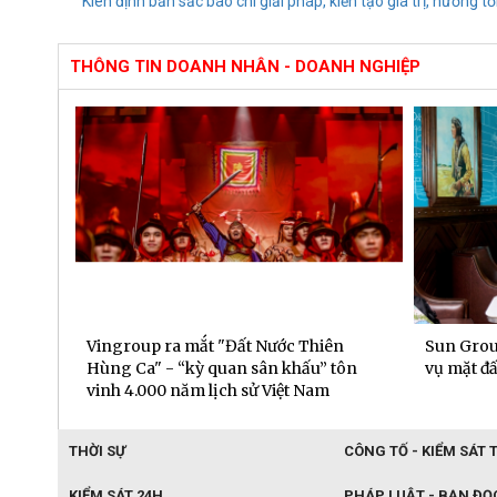
Kiên định bản sắc báo chí giải pháp, kiến tạo giá trị, hướng tớ
THÔNG TIN DOANH NHÂN - DOANH NGHIỆP
phái
Vingroup ra mắt "Đất Nước Thiên
Sun Grou
ăm
Hùng Ca" - “kỳ quan sân khấu” tôn
vụ mặt đấ
vinh 4.000 năm lịch sử Việt Nam
THỜI SỰ
CÔNG TỐ - KIỂM SÁT 
KIỂM SÁT 24H
PHÁP LUẬT - BẠN ĐỌ