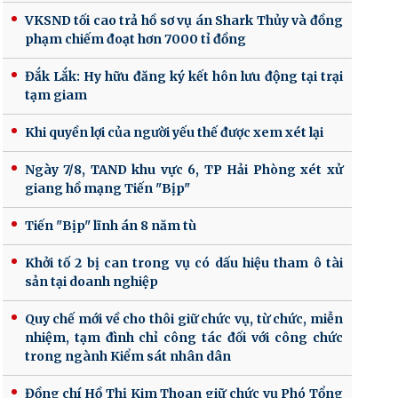
VKSND tối cao trả hồ sơ vụ án Shark Thủy và đồng
phạm chiếm đoạt hơn 7000 tỉ đồng
Đắk Lắk: Hy hữu đăng ký kết hôn lưu động tại trại
tạm giam
Khi quyền lợi của người yếu thế được xem xét lại
Ngày 7/8, TAND khu vực 6, TP Hải Phòng xét xử
giang hồ mạng Tiến "Bịp"
Tiến "Bịp" lĩnh án 8 năm tù
Khởi tố 2 bị can trong vụ có dấu hiệu tham ô tài
sản tại doanh nghiệp
Quy chế mới về cho thôi giữ chức vụ, từ chức, miễn
nhiệm, tạm đình chỉ công tác đối với công chức
trong ngành Kiểm sát nhân dân
Đồng chí Hồ Thị Kim Thoan giữ chức vụ Phó Tổng