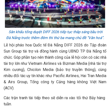
Sân khấu tổng duyệt DIFF 2026 tiếp tục thắp sáng bầu trời
Đà Nẵng trước thềm đêm thi thứ ba mang chủ đề “Văn hoá”.
Lễ hội pháo hoa Quốc tế Đà Nẵng DIFF 2026 do Tập đoàn
Sun Group tài trợ và đồng hành cùng UBND TP Đà Nẵng tổ
chức. Góp phần tạo nên thành công của lễ hội còn có các nhà
tài trợ lớn như Vietnam Airlines và Bizman Media (nhà tài trợ
Kim cương), Chicilon Media (bảo trợ truyền thông), cùng
nhiều đối tác uy tín khác như Pacific Airlines, Hai Tran Media
& Airs Group, Tổng công ty Cảng hàng không Việt Nam
(ACV).
Các trận tranh tài tiếp theo sẽ diễn ra vào tối thứ Bảy hàng
tuần.