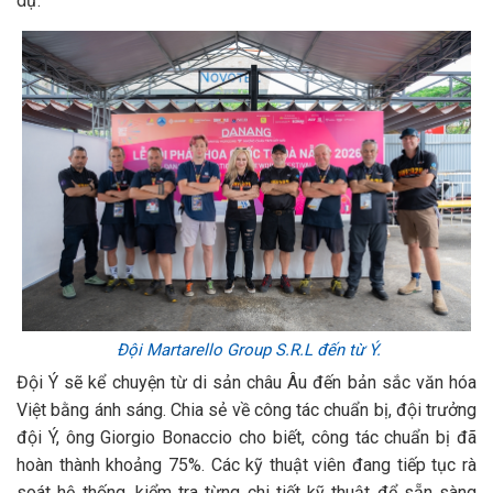
dự.
Đội Martarello Group S.R.L đến từ Ý.
Đội Ý sẽ kể chuyện từ di sản châu Âu đến bản sắc văn hóa
Việt bằng ánh sáng. Chia sẻ về công tác chuẩn bị, đội trưởng
đội Ý, ông Giorgio Bonaccio cho biết, công tác chuẩn bị đã
hoàn thành khoảng 75%. Các kỹ thuật viên đang tiếp tục rà
soát hệ thống, kiểm tra từng chi tiết kỹ thuật để sẵn sàng