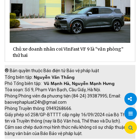
Chủ xe doanh nhân coi VinFast VF 9 là “văn phòng”
T
thứ hai
t
®
Bản quyền thuộc Báo điện tử Bảo vệ pháp luật
Tổng biên tập:
Nguyễn Văn Thắng
Phó Tổng biên tập:
Vũ Mạnh Hà, Nguyễn Mạnh Hưng
Tòa soạn: Số 9, Phạm Văn Bạch, Cầu Giấy, Hà Nội.
Phòng Phóng viên đa phương tiện (84-24) 39387995; Email:
baovephapluat24h@gmail.com
Phòng Truyền thông: 0949268666.
Chia
Giấy phép số 258/GP-BTTTT cấp ngày 16/09/2024 của Bộ Thông
tin và Truyền thông (nay là Bộ Văn hoá, Thể thao và Du lịch).
sẻ
Cấm sao chép dưới mọi hình thức nếu không có sự chấp thuận
bằng văn bản của Báo Bảo vệ pháp luật.