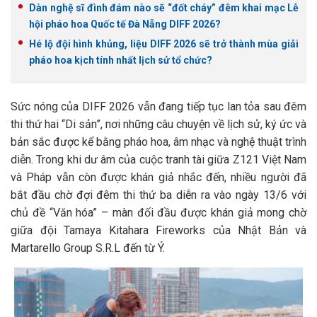
Dàn nghệ sĩ đình đám nào sẽ “đốt cháy” đêm khai mạc Lễ
hội pháo hoa Quốc tế Đà Nẵng DIFF 2026?
Hé lộ đội hình khủng, liệu DIFF 2026 sẽ trở thành mùa giải
pháo hoa kịch tính nhất lịch sử tổ chức?
Sức nóng của DIFF 2026 vẫn đang tiếp tục lan tỏa sau đêm
thi thứ hai “Di sản”, nơi những câu chuyện về lịch sử, ký ức và
bản sắc được kể bằng pháo hoa, âm nhạc và nghệ thuật trình
diễn. Trong khi dư âm của cuộc tranh tài giữa Z121 Việt Nam
và Pháp vẫn còn được khán giả nhắc đến, nhiều người đã
bắt đầu chờ đợi đêm thi thứ ba diễn ra vào ngày 13/6 với
chủ đề “Văn hóa” – màn đối đầu được khán giả mong chờ
giữa đội Tamaya Kitahara Fireworks của Nhật Bản và
Martarello Group S.R.L đến từ Ý.