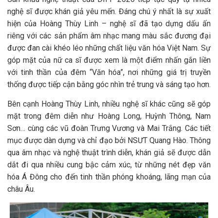
nghệ sĩ được khán giả yêu mến. Đáng chú ý nhất là sự xuất
hiện của Hoàng Thùy Linh – nghệ sĩ đã tạo dựng dấu ấn
riêng với các sản phẩm âm nhạc mang màu sắc đương đại
được đan cài khéo léo những chất liệu văn hóa Việt Nam. Sự
góp mặt của nữ ca sĩ được xem là một điểm nhấn gắn liền
với tinh thần của đêm “Văn hóa”, nơi những giá trị truyền
thống được tiếp cận bằng góc nhìn trẻ trung và sáng tạo hơn.
Bên cạnh Hoàng Thùy Linh, nhiều nghệ sĩ khác cũng sẽ góp
mặt trong đêm diễn như Hoàng Long, Huỳnh Thông, Nam
Sơn… cùng các vũ đoàn Trưng Vương và Mai Trắng. Các tiết
mục được dàn dựng và chỉ đạo bởi NSƯT Quang Hào. Thông
qua âm nhạc và nghệ thuật trình diễn, khán giả sẽ được dẫn
dắt đi qua nhiều cung bậc cảm xúc, từ những nét đẹp văn
hóa Á Đông cho đến tinh thần phóng khoáng, lãng mạn của
châu Âu.