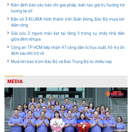
Kiên định bản sắc báo chí giải pháp, kiến tạo giá trị, hướng tới
tương lai số
Bão số 3 KUJIRA hình thành trên Biển Đông, Bắc Bộ mưa lớn
diện rộng
Giải cứu 2 người mắc kẹt tại tầng 3 trong vụ cháy nhà dân
giữa đêm khuya
Công an TP HCM tiếp nhận 47 công dân bị trục xuất, hỗ trợ ổn
định sau khi trở về
Mưa lớn bao trùm Bắc Bộ và Bắc Trung Bộ từ chiều nay
MEDIA