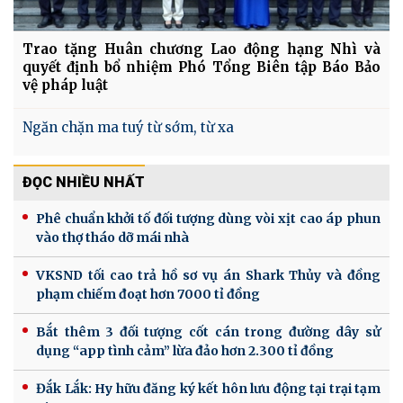
Trao tặng Huân chương Lao động hạng Nhì và
quyết định bổ nhiệm Phó Tổng Biên tập Báo Bảo
vệ pháp luật
Ngăn chặn ma tuý từ sớm, từ xa
ĐỌC NHIỀU NHẤT
Phê chuẩn khởi tố đối tượng dùng vòi xịt cao áp phun
vào thợ tháo dỡ mái nhà
VKSND tối cao trả hồ sơ vụ án Shark Thủy và đồng
phạm chiếm đoạt hơn 7000 tỉ đồng
Bắt thêm 3 đối tượng cốt cán trong đường dây sử
dụng “app tình cảm” lừa đảo hơn 2.300 tỉ đồng
Đắk Lắk: Hy hữu đăng ký kết hôn lưu động tại trại tạm