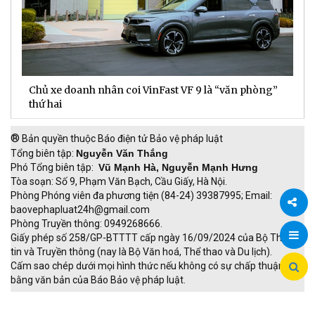
Chủ xe doanh nhân coi VinFast VF 9 là “văn phòng”
T
thứ hai
t
®
Bản quyền thuộc Báo điện tử Bảo vệ pháp luật
Tổng biên tập:
Nguyễn Văn Thắng
Phó Tổng biên tập:
Vũ Mạnh Hà, Nguyễn Mạnh Hưng
Tòa soạn: Số 9, Phạm Văn Bạch, Cầu Giấy, Hà Nội.
Phòng Phóng viên đa phương tiện (84-24) 39387995; Email:
baovephapluat24h@gmail.com
Phòng Truyền thông: 0949268666.
Chia
Giấy phép số 258/GP-BTTTT cấp ngày 16/09/2024 của Bộ Thông
tin và Truyền thông (nay là Bộ Văn hoá, Thể thao và Du lịch).
sẻ
Cấm sao chép dưới mọi hình thức nếu không có sự chấp thuận
bằng văn bản của Báo Bảo vệ pháp luật.
TRI NAM GROUP
Giao thông thông minh
Thu phí không dừng
Đào tạo trực tuyến