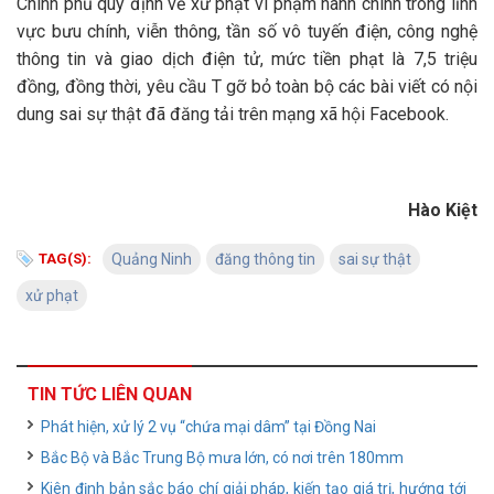
Chính phủ quy định về xử phạt vi phạm hành chính trong lĩnh
vực bưu chính, viễn thông, tần số vô tuyến điện, công nghệ
thông tin và giao dịch điện tử, mức tiền phạt là 7,5 triệu
đồng, đồng thời, yêu cầu T gỡ bỏ toàn bộ các bài viết có nội
dung sai sự thật đã đăng tải trên mạng xã hội Facebook.
Hào Kiệt
TAG(S):
Quảng Ninh
đăng thông tin
sai sự thật
xử phạt
TIN TỨC LIÊN QUAN
Phát hiện, xử lý 2 vụ “chứa mại dâm” tại Đồng Nai
Bắc Bộ và Bắc Trung Bộ mưa lớn, có nơi trên 180mm
Kiên định bản sắc báo chí giải pháp, kiến tạo giá trị, hướng tới