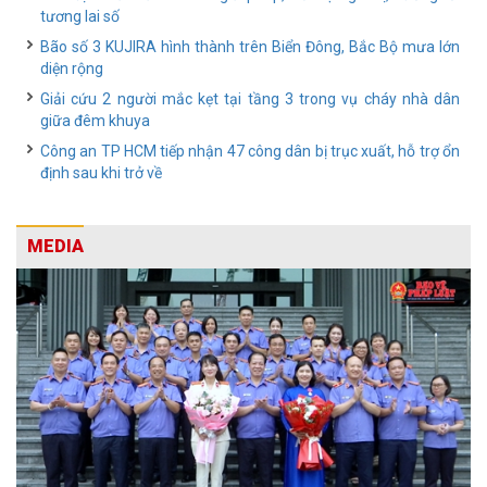
tương lai số
Bão số 3 KUJIRA hình thành trên Biển Đông, Bắc Bộ mưa lớn
diện rộng
Giải cứu 2 người mắc kẹt tại tầng 3 trong vụ cháy nhà dân
giữa đêm khuya
Công an TP HCM tiếp nhận 47 công dân bị trục xuất, hỗ trợ ổn
định sau khi trở về
MEDIA