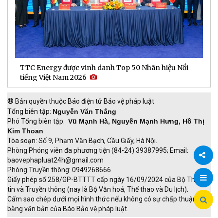
TTC Energy được vinh danh Top 50 Nhãn hiệu Nổi
N
tiếng Việt Nam 2026
c
®
Bản quyền thuộc Báo điện tử Bảo vệ pháp luật
Tổng biên tập:
Nguyễn Văn Thắng
Phó Tổng biên tập:
Vũ Mạnh Hà, Nguyễn Mạnh Hưng, Hồ Thị
Kim Thoan
Tòa soạn: Số 9, Phạm Văn Bạch, Cầu Giấy, Hà Nội.
Phòng Phóng viên đa phương tiện (84-24) 39387995; Email:
baovephapluat24h@gmail.com
Phòng Truyền thông: 0949268666.
Chia
Giấy phép số 258/GP-BTTTT cấp ngày 16/09/2024 của Bộ Thông
tin và Truyền thông (nay là Bộ Văn hoá, Thể thao và Du lịch).
sẻ
Cấm sao chép dưới mọi hình thức nếu không có sự chấp thuận
bằng văn bản của Báo Bảo vệ pháp luật.