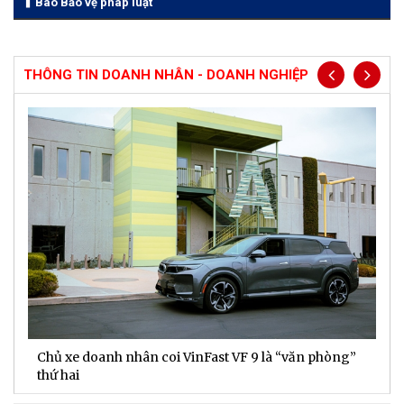
Báo Bảo vệ pháp luật
THÔNG TIN DOANH NHÂN - DOANH NGHIỆP
Chủ xe doanh nhân coi VinFast VF 9 là “văn phòng”
T
thứ hai
t