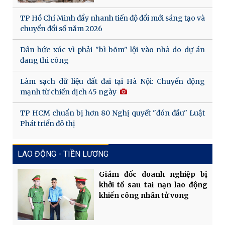
TP Hồ Chí Minh đẩy nhanh tiến độ đổi mới sáng tạo và
chuyển đổi số năm 2026
Dân bức xúc vì phải "bì bõm" lội vào nhà do dự án
đang thi công
Làm sạch dữ liệu đất đai tại Hà Nội: Chuyển động
mạnh từ chiến dịch 45 ngày
TP HCM chuẩn bị hơn 80 Nghị quyết "đón đầu" Luật
Phát triển đô thị
LAO ĐỘNG - TIỀN LƯƠNG
Giám đốc doanh nghiệp bị
khởi tố sau tai nạn lao động
khiến công nhân tử vong