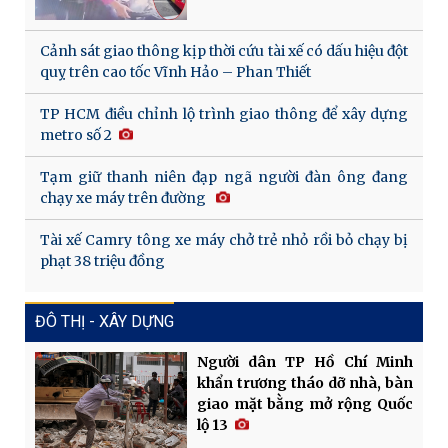
Cảnh sát giao thông kịp thời cứu tài xế có dấu hiệu đột
quỵ trên cao tốc Vĩnh Hảo – Phan Thiết
TP HCM điều chỉnh lộ trình giao thông để xây dựng
metro số 2
Tạm giữ thanh niên đạp ngã người đàn ông đang
chạy xe máy trên đường
Tài xế Camry tông xe máy chở trẻ nhỏ rồi bỏ chạy bị
phạt 38 triệu đồng
ĐÔ THỊ - XÂY DỰNG
Người dân TP Hồ Chí Minh
khẩn trương tháo dỡ nhà, bàn
giao mặt bằng mở rộng Quốc
lộ 13