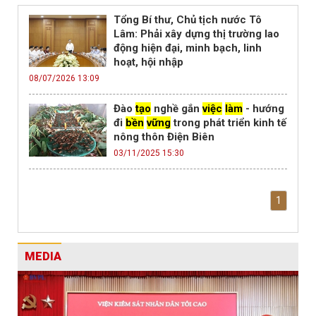
Tổng Bí thư, Chủ tịch nước Tô
Lâm: Phải xây dựng thị trường lao
động hiện đại, minh bạch, linh
hoạt, hội nhập
08/07/2026 13:09
Đào
tạo
nghề gắn
việc
làm
- hướng
đi
bền
vững
trong phát triển kinh tế
nông thôn Điện Biên
03/11/2025 15:30
1
MEDIA