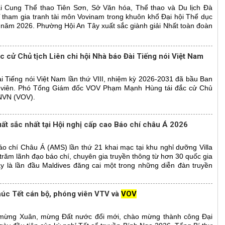
tại Cung Thể thao Tiên Sơn, Sở Văn hóa, Thể thao và Du lịch Đà
ĩ tham gia tranh tài môn Vovinam trong khuôn khổ Đại hội Thể dục
 năm 2026. Phường Hội An Tây xuất sắc giành giải Nhất toàn đoàn
cử Chủ tịch Liên chi hội Nhà báo Đài Tiếng nói Việt Nam
ài Tiếng nói Việt Nam lần thứ VIII, nhiệm kỳ 2026-2031 đã bầu Ban
 viên. Phó Tổng Giám đốc VOV Phạm Mạnh Hùng tái đắc cử Chủ
TNVN (VOV).
uất sắc nhất tại Hội nghị cấp cao Báo chí châu Á 2026
áo chí Châu Á (AMS) lần thứ 21 khai mạc tại khu nghỉ dưỡng Villa
 trăm lãnh đạo báo chí, chuyên gia truyền thông từ hơn 30 quốc gia
y là lần đầu Maldives đăng cai một trong những diễn đàn truyền
húc Tết cán bộ, phóng viên VTV và
VOV
mừng Xuân, mừng Đất nước đổi mới, chào mừng thành công Đại