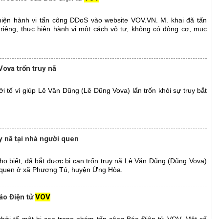
hiện hành vi tấn công DDoS vào website VOV.VN. M. khai đã tấn
riêng, thực hiện hành vi một cách vô tư, không có động cơ, mục
Vova trốn truy nã
 tố vì giúp Lê Văn Dũng (Lê Dũng Vova) lẩn trốn khỏi sự truy bắt
y nã tại nhà người quen
o biết, đã bắt được bị can trốn truy nã Lê Văn Dũng (Dũng Vova)
ời quen ở xã Phương Tú, huyện Ứng Hòa.
Báo Điện tử
VOV