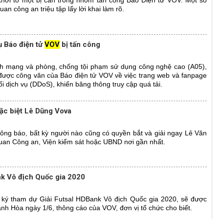
hởi tố một bị can trong nhóm tấn công Báo Điện tử VOV. Một số
an công an triệu tập lấy lời khai làm rõ.
ụ Báo điện tử
VOV
bị tấn công
nh mạng và phòng, chống tội phạm sử dụng công nghệ cao (A05),
được công văn của Báo điện tử VOV về việc trang web và fanpage
i dịch vụ (DDoS), khiến băng thông truy cập quá tải.
ặc biệt Lê Dũng Vova
ông báo, bất kỳ người nào cũng có quyền bắt và giải ngay Lê Văn
uan Công an, Viện kiểm sát hoặc UBND nơi gần nhất.
nk Vô địch Quốc gia 2020
 ký tham dự Giải Futsal HDBank Vô địch Quốc gia 2020, sẽ được
nh Hòa ngày 1/6, thông cáo của VOV, đơn vị tổ chức cho biết.