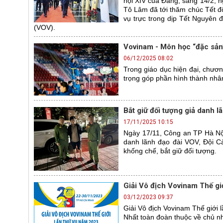
hội XIV của Đảng, sáng 14/2, n
Tô Lâm đã tới thăm chúc Tết đ
vụ trực trong dịp Tết Nguyên 
(VOV).
Vovinam - Môn học “đặc sản
06/12/2025 08:02
Trong giáo dục hiện đại, chươ
trọng góp phần hình thành nhân
Bắt giữ đối tượng giả danh l
17/11/2025 10:15
Ngày 17/11, Công an TP Hà Nội
danh lãnh đạo đài VOV, Đội C
khống chế, bắt giữ đối tượng.
Giải Vô địch Vovinam Thế giớ
03/12/2023 09:37
Giải Vô địch Vovinam Thế giới l
Nhất toàn đoàn thuộc về chủ 