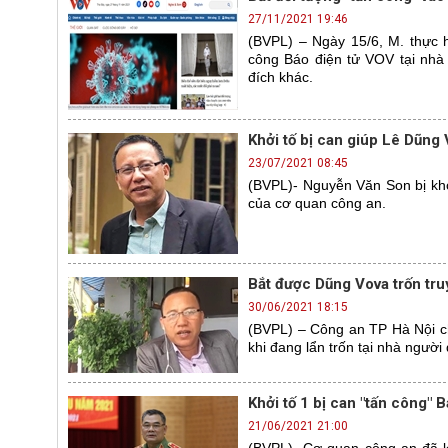
27/11/2021 19:46
(BVPL) – Ngày 15/6, M. thực 
công Báo điện tử VOV tại nhà 
đích khác.
Khởi tố bị can giúp Lê Dũng 
23/07/2021 08:45
(BVPL)- Nguyễn Văn Son bị khởi
của cơ quan công an.
Bắt được Dũng Vova trốn tru
30/06/2021 18:15
(BVPL) – Công an TP Hà Nội ch
khi đang lẩn trốn tại nhà ngư
Khởi tố 1 bị can "tấn công" 
21/06/2021 21:00