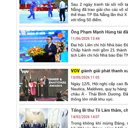
Sau 2 ngày tranh tài sôi nổi 
Nẵng đã trao giải cho các võ s
thể thao TP Đà Nẵng lần thứ X
với tổng 50 điểm.
Ông Phạm Mạnh Hùng tái đắc 
11/06/2026 13:44
Đại hội Liên chi hội Nhà báo Đ
Chấp hành mới gồm 21 thành
tịch Liên chi hội Nhà báo Đài 
VOV
giành giải phát thanh x
13/05/2026 11:05
Ngày 12/5, Hội nghị cấp cao B
Nautica, Maldives, quy tụ hàng
châu Á - Thái Bình Dương. Đâ
thông lớn nhất khu vực.
Tổng Bí thư Tô Lâm thăm, c
14/02/2026 14:07
Trong không khí mừng Đảng, 