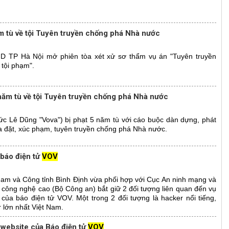
m tù về tội Tuyên truyền chống phá Nhà nước
ND TP Hà Nội mở phiên tòa xét xử sơ thẩm vụ án "Tuyên truyền
tội phạm".
năm tù về tội Tuyên truyền chống phá Nhà nước
ức Lê Dũng "Vova") bị phạt 5 năm tù với cáo buộc dàn dựng, phát
bịa đặt, xúc phạm, tuyên truyền chống phá Nhà nước.
báo điện tử
VOV
am và Công tỉnh Bình Định vừa phối hợp với Cục An ninh mạng và
công nghệ cao (Bộ Công an) bắt giữ 2 đối tượng liên quan đến vụ
của báo điện tử VOV. Một trong 2 đối tượng là hacker nổi tiếng,
 lớn nhất Việt Nam.
o website của Báo điện tử
VOV