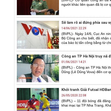
(BVPL)- Cơ quan công an đã k
người khác liên quan đã bị cơ qu
Sẽ làm rõ ai đứng phía sau v
14/06/2021 22:29
(BVPL)- Ngày 14/6, Cục An ni
Bộ Công an cho biết, đã nhận 
của báo bị tấn công bằng từ chố
Công an TP Hà Nội truy nã đ
01/06/2021 14:21
(BVPL) - Công an TP Hà Nội th
Dũng (Lê Dũng Vova) đến cơ q
Khởi tranh Giải Futsal HDBa
26/05/2020 22:08
(BVPL) – 11 đội bóng đã đăng
khai mạc tại TP Nha Trang, Khá