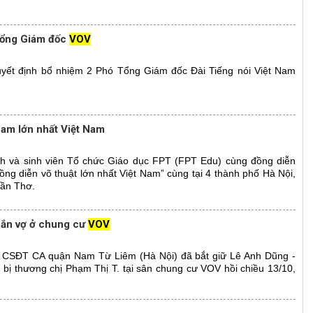
Tổng Giám đốc
VOV
yết định bổ nhiệm 2 Phó Tổng Giám đốc Đài Tiếng nói Việt Nam
am lớn nhất Việt Nam
nh và sinh viên Tổ chức Giáo dục FPT (FPT Edu) cùng đồng diễn
ồng diễn võ thuật lớn nhất Việt Nam” cùng tại 4 thành phố Hà Nội,
Cần Thơ.
bắn vợ ở chung cư
VOV
n CSĐT CA quận Nam Từ Liêm (Hà Nội) đã bắt giữ Lê Anh Dũng -
 bị thương chị Phạm Thị T. tại sân chung cư VOV hồi chiều 13/10,