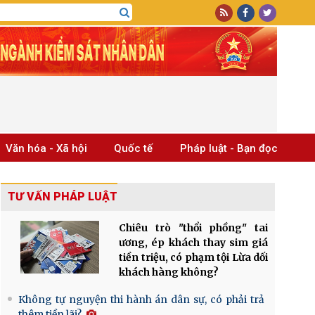
Văn hóa - Xã hội
Quốc tế
Pháp luật - Bạn đọc
TƯ VẤN PHÁP LUẬT
Chiêu trò "thổi phồng" tai
ương, ép khách thay sim giá
tiền triệu, có phạm tội Lừa dối
khách hàng không?
Không tự nguyện thi hành án dân sự, có phải trả
thêm tiền lãi?