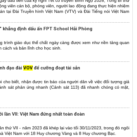
gày đầu tiên của kỳ nghỉ Tết cổ truyền Bính Ngọ 2026, Tổng Bí thư
ộng viên cán bộ, phóng viên, người lao động đang thực hiện nhiệm
đán tại Đài Truyền hình Việt Nam (VTV) và Đài Tiếng nói Việt Nam
” khẳng định dấu ấn FPT School Hải Phòng
ng trình giáo dục thể chất ngày càng được xem như nền tảng quan
 cách và bản lĩnh cho học sinh.
ãnh đạo đài
VOV
để cưỡng đoạt tài sản
 cho biết, nhận được tin báo của người dân về việc đối tượng giả
ảnh sát phản ứng nhanh (Cảnh sát 113) đã nhanh chóng có mặt,
i lần VII: Việt Nam đứng nhất toàn đoàn
ần thứ VII - năm 2023 đã khép lại vào tối 30/11/2023, trong đó ngôi
nhà Việt Nam với 18 Huy chương Vàng và 8 Huy chương Bạc.