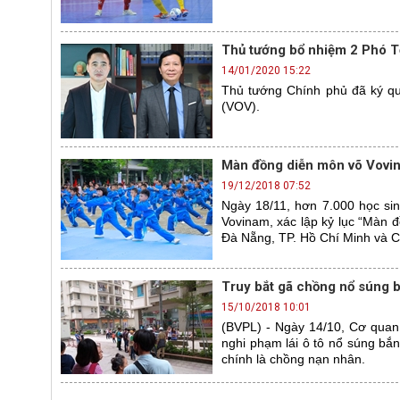
Thủ tướng bổ nhiệm 2 Phó 
14/01/2020 15:22
Thủ tướng Chính phủ đã ký qu
(VOV).
Màn đồng diễn môn võ Vovin
19/12/2018 07:52
Ngày 18/11, hơn 7.000 học si
Vovinam, xác lập kỷ lục “Màn đ
Đà Nẵng, TP. Hồ Chí Minh và 
Truy bắt gã chồng nổ súng 
15/10/2018 10:01
(BVPL) - Ngày 14/10, Cơ qua
nghi phạm lái ô tô nổ súng bắn
chính là chồng nạn nhân.