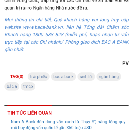
chính vững chắc, đáp ứng tốt các chỉ tiêu về an toàn vốn và
quản trị rủi ro Ngân hàng Nhà nước đề ra.
Mọi thông tin chi tiết, Quý khách hàng vui lòng truy cập
website www.baca-bank.vn, liên hệ Tổng đài Chăm sóc
Khách hàng 1800 588 828 (miễn phí) hoặc nhận tư vấn
trực tiếp tại các Chi nhánh/ Phòng giao dịch BAC A BANK
gần nhất.
PV
TAG(S):
trái phiếu
bac a bank
sinh lời
ngân hàng
bắc á
tmcp
TIN TỨC LIÊN QUAN
Nam A Bank đón dòng vốn xanh từ Thụy Sĩ, nâng tổng quy
mô huy động vốn quốc tế gần 350 triệu USD