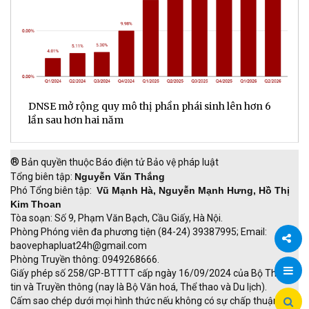
DNSE mở rộng quy mô thị phần phái sinh lên hơn 6
V
lần sau hơn hai năm
q
®
Bản quyền thuộc Báo điện tử Bảo vệ pháp luật
Tổng biên tập:
Nguyễn Văn Thắng
Phó Tổng biên tập:
Vũ Mạnh Hà, Nguyễn Mạnh Hưng, Hồ Thị
Kim Thoan
Tòa soạn: Số 9, Phạm Văn Bạch, Cầu Giấy, Hà Nội.
Phòng Phóng viên đa phương tiện (84-24) 39387995; Email:
baovephapluat24h@gmail.com
Phòng Truyền thông: 0949268666.
Chia
Giấy phép số 258/GP-BTTTT cấp ngày 16/09/2024 của Bộ Thông
tin và Truyền thông (nay là Bộ Văn hoá, Thể thao và Du lịch).
sẻ
Cấm sao chép dưới mọi hình thức nếu không có sự chấp thuận