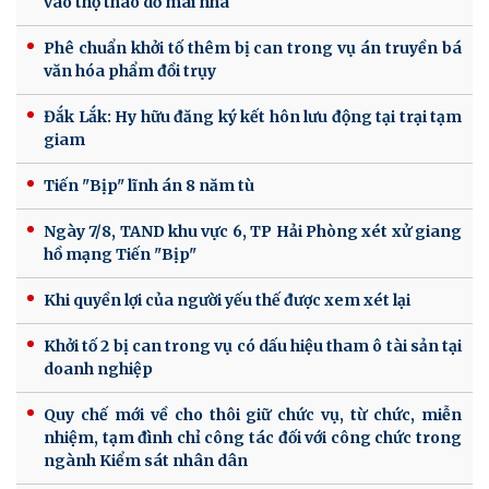
vào thợ tháo dỡ mái nhà
Phê chuẩn khởi tố thêm bị can trong vụ án truyền bá
văn hóa phẩm đồi trụy
Đắk Lắk: Hy hữu đăng ký kết hôn lưu động tại trại tạm
giam
Tiến "Bịp" lĩnh án 8 năm tù
Ngày 7/8, TAND khu vực 6, TP Hải Phòng xét xử giang
hồ mạng Tiến "Bịp"
Khi quyền lợi của người yếu thế được xem xét lại
Khởi tố 2 bị can trong vụ có dấu hiệu tham ô tài sản tại
doanh nghiệp
Quy chế mới về cho thôi giữ chức vụ, từ chức, miễn
nhiệm, tạm đình chỉ công tác đối với công chức trong
ngành Kiểm sát nhân dân