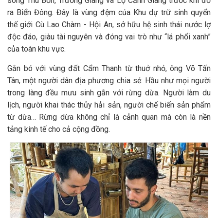
sông Thu Bồn, Trường Giang và Lộ Cảnh Giang trước khi đổ
ra Biển Đông. Đây là vùng đệm của Khu dự trữ sinh quyển
thế giới Cù Lao Chàm - Hội An, sở hữu hệ sinh thái nước lợ
độc đáo, giàu tài nguyên và đóng vai trò như “lá phổi xanh”
của toàn khu vực.
Gắn bó với vùng đất Cẩm Thanh từ thuở nhỏ, ông Võ Tấn
Tân, một người dân địa phương chia sẻ: Hầu như mọi người
trong làng đều mưu sinh gắn với rừng dừa. Người làm du
lịch, người khai thác thủy hải sản, người chế biến sản phẩm
từ dừa… Rừng dừa không chỉ là cảnh quan mà còn là nền
tảng kinh tế cho cả cộng đồng.