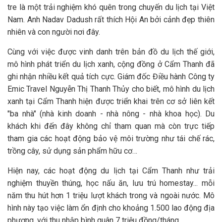
tre là một trải nghiệm khó quên trong chuyến du lịch tại Việt
Nam. Anh Nadav Dadush rất thích Hội An bởi cảnh đẹp thiên
nhiên và con người nơi đây.
Cùng với việc được vinh danh trên bản đồ du lịch thế giới,
mô hình phát triển du lịch xanh, cộng đồng ở Cẩm Thanh đã
ghi nhận nhiều kết quả tích cực. Giám đốc Điều hành Công ty
Emic Travel Nguyễn Thị Thanh Thủy cho biết, mô hình du lịch
xanh tại Cẩm Thanh hiện được triển khai trên cơ sở liên kết
"ba nhà" (nhà kinh doanh - nhà nông - nhà khoa học). Du
khách khi đến đây không chỉ tham quan mà còn trực tiếp
tham gia các hoạt động bảo vệ môi trường như tái chế rác,
trồng cây, sử dụng sản phẩm hữu cơ…
Hiện nay, các hoạt động du lịch tại Cẩm Thanh như trải
nghiệm thuyền thúng, học nấu ăn, lưu trú homestay... mỗi
năm thu hút hơn 1 triệu lượt khách trong và ngoài nước. Mô
hình này tạo việc làm ổn định cho khoảng 1.500 lao động địa
phương, với thu nhập bình quân 7 triệu đồng/tháng.