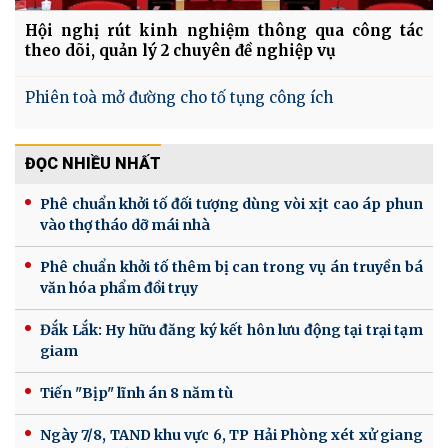
Hội nghị rút kinh nghiệm thông qua công tác
theo dõi, quản lý 2 chuyên đề nghiệp vụ
Phiên toà mở đường cho tố tụng công ích
ĐỌC NHIỀU NHẤT
Phê chuẩn khởi tố đối tượng dùng vòi xịt cao áp phun
vào thợ tháo dỡ mái nhà
Phê chuẩn khởi tố thêm bị can trong vụ án truyền bá
văn hóa phẩm đồi trụy
Đắk Lắk: Hy hữu đăng ký kết hôn lưu động tại trại tạm
giam
Tiến "Bịp" lĩnh án 8 năm tù
Ngày 7/8, TAND khu vực 6, TP Hải Phòng xét xử giang