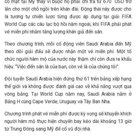
có mặt tại Mỹ thay vì buộc họ phải chi trả từ 670 USD trở
lên cho một chỗ ngồi trên khán đài. Động thái này được cho
là tương tự chiến lược từng được áp dụng tại giải FIFA
World Cup các câu lạc bộ hồi năm ngoái, khi FIFA phải phát
vé miễn phí nhằm tăng lượng khán giả đến sân.
Theo chương trình, mỗi cổ động viên Saudi Arabia đến Mỹ
theo dõi giải đấu sẽ được nhận một vé miễn phí. Một tổ
chức người hâm mộ của nước này thậm chí còn đưa ra khẩu
hiệu: “Việc đến sân là của bạn, còn vé là của chúng tôi”.
Đội tuyển Saudi Arabia hiện đứng thứ 61 trên bảng xếp hạng
thế giới và không được đánh giá cao về khả năng vượt qua
vòng bảng. Tại World Cup năm nay, Saudi Arabia nằm ở
Bảng H cùng Cape Verde, Uruguay và Tây Ban Nha.
Chương trình phát vé miễn phí được kỳ vọng sẽ khuyến khích
người hâm mộ thực hiện chuyến bay kéo dài khoảng 13 giờ
từ Trung Đông sang Mỹ để cổ vũ đội nhà.