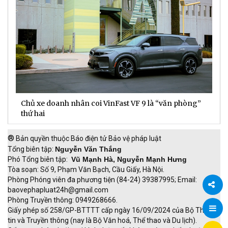
Chủ xe doanh nhân coi VinFast VF 9 là “văn phòng”
T
thứ hai
t
®
Bản quyền thuộc Báo điện tử Bảo vệ pháp luật
Tổng biên tập:
Nguyễn Văn Thắng
Phó Tổng biên tập:
Vũ Mạnh Hà, Nguyễn Mạnh Hưng
Tòa soạn: Số 9, Phạm Văn Bạch, Cầu Giấy, Hà Nội.
Phòng Phóng viên đa phương tiện (84-24) 39387995; Email:
baovephapluat24h@gmail.com
Phòng Truyền thông: 0949268666.
Chia
Giấy phép số 258/GP-BTTTT cấp ngày 16/09/2024 của Bộ Thông
tin và Truyền thông (nay là Bộ Văn hoá, Thể thao và Du lịch).
sẻ