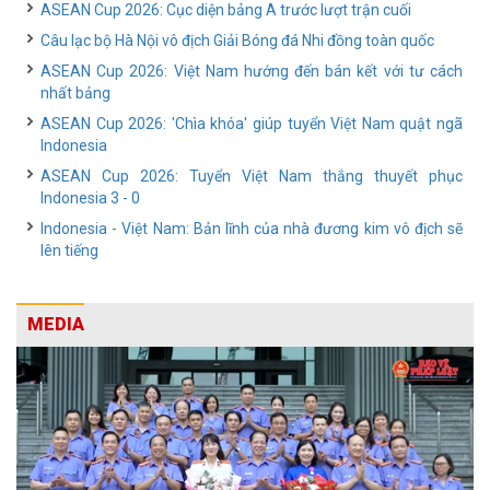
ASEAN Cup 2026: Cục diện bảng A trước lượt trận cuối
Câu lạc bộ Hà Nội vô địch Giải Bóng đá Nhi đồng toàn quốc
ASEAN Cup 2026: Việt Nam hướng đến bán kết với tư cách
nhất bảng
ASEAN Cup 2026: 'Chìa khóa' giúp tuyển Việt Nam quật ngã
Indonesia
ASEAN Cup 2026: Tuyển Việt Nam thắng thuyết phục
Indonesia 3 - 0
Indonesia - Việt Nam: Bản lĩnh của nhà đương kim vô địch sẽ
lên tiếng
MEDIA