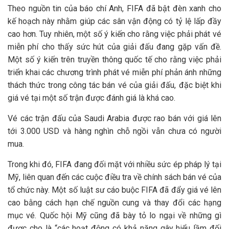
Theo nguồn tin của báo chí Anh, FIFA đã bật đèn xanh cho
kế hoạch này nhằm giúp các sân vận động có tỷ lệ lấp đầy
cao hơn. Tuy nhiên, một số ý kiến cho rằng việc phải phát vé
miễn phí cho thấy sức hút của giải đấu đang gặp vấn đề.
Một số ý kiến trên truyền thông quốc tế cho rằng việc phải
triển khai các chương trình phát vé miễn phí phản ánh những
thách thức trong công tác bán vé của giải đấu, đặc biệt khi
giá vé tại một số trận được đánh giá là khá cao.
Vé các trận đấu của Saudi Arabia được rao bán với giá lên
tới 3.000 USD và hàng nghìn chỗ ngồi vẫn chưa có người
mua.
Trong khi đó, FIFA đang đối mặt với nhiều sức ép pháp lý tại
Mỹ, liên quan đến các cuộc điều tra về chính sách bán vé của
tổ chức này. Một số luật sư cáo buộc FIFA đã đẩy giá vé lên
cao bằng cách hạn chế nguồn cung và thay đổi các hạng
mục vé. Quốc hội Mỹ cũng đã bày tỏ lo ngại về những gì
được cho là “các hoạt động có khả năng gây hiểu lầm đối