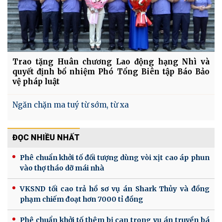
Trao tặng Huân chương Lao động hạng Nhì và
quyết định bổ nhiệm Phó Tổng Biên tập Báo Bảo
vệ pháp luật
Ngăn chặn ma tuý từ sớm, từ xa
ĐỌC NHIỀU NHẤT
Phê chuẩn khởi tố đối tượng dùng vòi xịt cao áp phun
vào thợ tháo dỡ mái nhà
VKSND tối cao trả hồ sơ vụ án Shark Thủy và đồng
phạm chiếm đoạt hơn 7000 tỉ đồng
Phê chuẩn khởi tố thêm bị can trong vụ án truyền bá