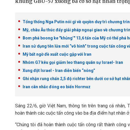
khủng GBU-57 xuống ba cơ sở hạt nhân trọng
Tổng thống Nga Putin nói gì về quyền duy trì chương trìn
Mỹ, châu Âu thúc đẩy giải pháp ngoại giao về chương trìn
Bom phá boong ke "khủng’" 13,6 tấn của Mỹ có thể phá h
Iran sử dụng tên lửa mới “vô hình” trong cuộc tấn công và
Mỹ bất ngờ đề xuất cuộc gặp với Iran
Nhóm G7 kêu gọi giảm leo thang quân sự Israel- Iran
Xung đột Israel - Iran diễn biến “nóng”
Ghi nhận rung chấn 2,5 độ richter bên dưới cơ sở hạt nhâ
Iran cân nhắc đóng eo biển Hormuz
Sáng 22/6, giờ Việt Nam, thông tin trên trang cá nhân
hoàn thành các cuộc tấn công vào ba địa điểm hạt nhân ở
“Chúng tôi đã hoàn thành cuộc tấn công rất thành công 