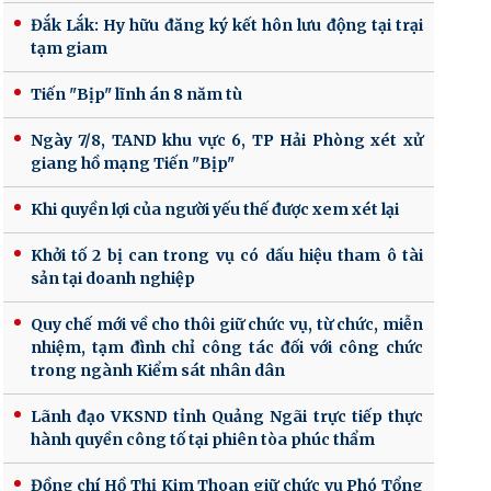
Đắk Lắk: Hy hữu đăng ký kết hôn lưu động tại trại
tạm giam
Tiến "Bịp" lĩnh án 8 năm tù
Ngày 7/8, TAND khu vực 6, TP Hải Phòng xét xử
giang hồ mạng Tiến "Bịp"
Khi quyền lợi của người yếu thế được xem xét lại
Khởi tố 2 bị can trong vụ có dấu hiệu tham ô tài
sản tại doanh nghiệp
Quy chế mới về cho thôi giữ chức vụ, từ chức, miễn
nhiệm, tạm đình chỉ công tác đối với công chức
trong ngành Kiểm sát nhân dân
Lãnh đạo VKSND tỉnh Quảng Ngãi trực tiếp thực
hành quyền công tố tại phiên tòa phúc thẩm
Đồng chí Hồ Thị Kim Thoan giữ chức vụ Phó Tổng