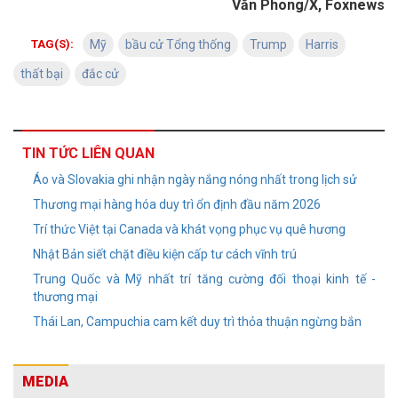
Văn Phong/X, Foxnews
TAG(S):
Mỹ
bầu cử Tổng thống
Trump
Harris
thất bại
đắc cử
TIN TỨC LIÊN QUAN
Áo và Slovakia ghi nhận ngày nắng nóng nhất trong lịch sử
Thương mại hàng hóa duy trì ổn định đầu năm 2026
Trí thức Việt tại Canada và khát vọng phục vụ quê hương
Nhật Bản siết chặt điều kiện cấp tư cách vĩnh trú
Trung Quốc và Mỹ nhất trí tăng cường đối thoại kinh tế -
thương mại
Thái Lan, Campuchia cam kết duy trì thỏa thuận ngừng bắn
MEDIA