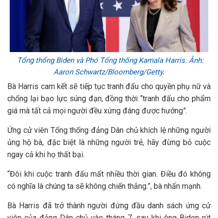
Tổng thống Biden và Phó Tổng thống Kamala Harris. Ảnh:
Aaron Schwartz/Bloomberg/Getty.
Bà Harris cam kết sẽ tiếp tục tranh đấu cho quyền phụ nữ và
chống lại bạo lực súng đạn, đồng thời “tranh đấu cho phẩm
giá mà tất cả mọi người đều xứng đáng được hưởng”.
Ứng cử viên Tổng thống đảng Dân chủ khích lệ những người
ủng hộ bà, đặc biệt là những người trẻ, hãy đừng bỏ cuộc
ngay cả khi họ thất bại.
“Đôi khi cuộc tranh đấu mất nhiều thời gian. Điều đó không
có nghĩa là chúng ta sẽ không chiến thắng.”, bà nhấn mạnh.
Bà Harris đã trở thành người đứng đầu danh sách ứng cử
viên của đảng Dân chủ vào tháng 7, sau khi ông Biden rút