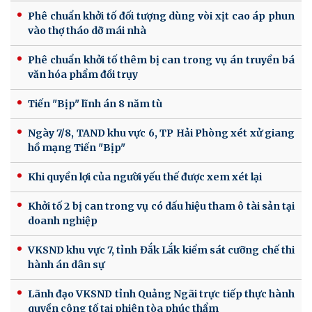
Phê chuẩn khởi tố đối tượng dùng vòi xịt cao áp phun
vào thợ tháo dỡ mái nhà
Phê chuẩn khởi tố thêm bị can trong vụ án truyền bá
văn hóa phẩm đồi trụy
Tiến "Bịp" lĩnh án 8 năm tù
Ngày 7/8, TAND khu vực 6, TP Hải Phòng xét xử giang
hồ mạng Tiến "Bịp"
Khi quyền lợi của người yếu thế được xem xét lại
Khởi tố 2 bị can trong vụ có dấu hiệu tham ô tài sản tại
doanh nghiệp
VKSND khu vực 7, tỉnh Đắk Lắk kiểm sát cưỡng chế thi
hành án dân sự
Lãnh đạo VKSND tỉnh Quảng Ngãi trực tiếp thực hành
quyền công tố tại phiên tòa phúc thẩm