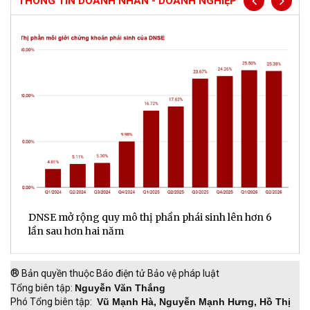
THÔNG TIN DOANH NHÂN - DOANH NGHIỆP
DNSE mở rộng quy mô thị phần phái sinh lên hơn 6
V
lần sau hơn hai năm
q
®
Bản quyền thuộc Báo điện tử Bảo vệ pháp luật
Tổng biên tập:
Nguyễn Văn Thắng
Phó Tổng biên tập:
Vũ Mạnh Hà, Nguyễn Mạnh Hưng, Hồ Thị