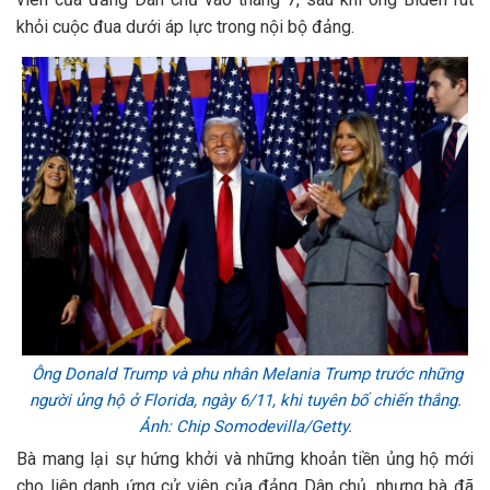
khỏi cuộc đua dưới áp lực trong nội bộ đảng.
Ông Donald Trump và phu nhân Melania Trump trước những
người ủng hộ ở Florida, ngày 6/11, khi tuyên bố chiến thắng.
Ảnh: Chip Somodevilla/Getty.
Bà mang lại sự hứng khởi và những khoản tiền ủng hộ mới
cho liên danh ứng cử viên của đảng Dân chủ, nhưng bà đã