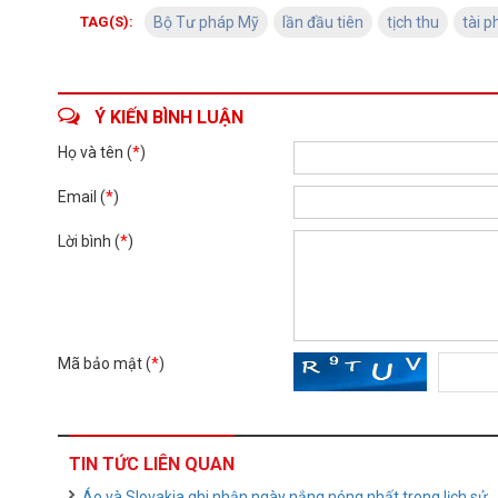
TAG(S):
Bộ Tư pháp Mỹ
lần đầu tiên
tịch thu
tài p
Ý KIẾN BÌNH LUẬN
Họ và tên (
*
)
Email (
*
)
Lời bình (
*
)
Mã bảo mật (
*
)
TIN TỨC LIÊN QUAN
Áo và Slovakia ghi nhận ngày nắng nóng nhất trong lịch sử