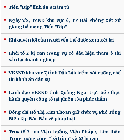
Tiến "Bịp" lĩnh án 8 năm tù
Ngày 7/8, TAND khu vực 6, TP Hải Phòng xét xử
giang hồ mạng Tiến "Bịp"
Khi quyền lợi của người yếu thế được xem xét lại
Khởi tố 2 bị can trong vụ có dấu hiệu tham ô tài
sản tại doanh nghiệp
VKSND khu vực 7, tỉnh Đắk Lắk kiểm sát cưỡng chế
thi hành án dân sự
Lãnh đạo VKSND tỉnh Quảng Ngãi trực tiếp thực
hành quyền công tố tại phiên tòa phúc thẩm
Đồng chí Hồ Thị Kim Thoan giữ chức vụ Phó Tổng
Biên tập Báo Bảo vệ pháp luật
Truy tố 2 cựu Viện trưởng Viện Pháp y tâm thần
Trung ương cùng "bà trùm” và 62 bị can