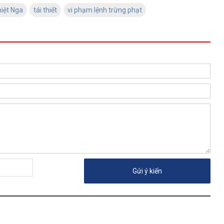
hiệt Nga
tái thiết
vi phạm lệnh trừng phạt