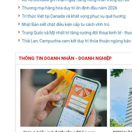
Thương mại hàng hóa duy trì ổn định đầu năm 2026
Trí thức Việt tại Canada và khát vọng phục vụ quê hương
Nhật Bản siết chặt điều kiện cấp tư cách vĩnh trú
Trung Quốc và Mỹ nhất trí tăng cường đối thoại kinh tế - th
Thái Lan, Campuchia cam kết duy trì thỏa thuận ngừng bắn
THÔNG TIN DOANH NHÂN - DOANH NGHIỆP