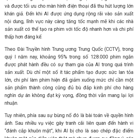
và được tối ưu cho màn hình điện thoại đã thu hút lượng lớn
khán giả. Đến khi AI được ứng dụng rộng rãi vào sản xuất
nội dung, lĩnh vực này càng tăng tốc mạnh mẽ khi các nhà
sản xuất có thể tạo ra phim với tốc độ nhanh hơn và chi phí
thấp hơn đáng kể.
Theo Đài Truyền hình Trung ương Trung Quốc (CCTV), trong
quý I năm nay, khoảng 95% trong số 128.000 phim ngắn
được phát hành đều có sự tham gia của AI trong quá trình
sản xuất. Dù chỉ một số ít tác phẩm tạo được sức lan tỏa
lớn, chi phí làm phim hiện đã giảm xuống mức chỉ cần một
sản phẩm thành công cũng đủ bù đắp kinh phí cho hàng
nghìn dự án không đạt kỳ vọng, đồng thời vẫn mang lại lợi
nhuận.
Tuy nhiên, phía sau sự bùng nổ đó là bài toán về quyền hình
ảnh. Sau nhiều vụ việc gây tranh cãi liên quan đến hành vi
“đánh cắp khuôn mặt”, khi AI bị cho là sao chép đặc điểm