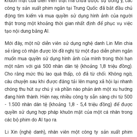
khuôn mặt của diễn viên thật mà chưa được sự đồng ý, các
công ty sản xuất phim ngắn tại Trung Quốc đã bắt đầu chủ
động tìm kiếm và mua quyền sử dụng hình ảnh của người
thật trong một khoảng thời gian nhất định để phục vụ việc
tạo nội dung bằng AI.
Mới đây, một nữ diễn viên sử dụng nghệ danh Lin Min chia
sẻ rằng cô nhận được lời đề nghị từ một đạo diễn phim ngắn
muốn mua quyền sử dụng hình ảnh của mình trong thời hạn
một năm với giá 500 nhân dân tệ (khoảng 1,8 triệu đồng).
Cho rằng mức thù lao quá thấp, cô đã từ chối. Không ngờ,
câu chuyện sau khi được đăng tải lên mạng xã hội lại nhanh
chóng thu hút sự chú ý và phần nào phản ánh một xu hướng
đang hình thành. Hiện nay, nhiều công ty sẵn sàng chi từ 500
- 1.500 nhân dân tệ (khoảng 1,8 - 5,4 triệu đồng) để được
quyền sử dụng hợp pháp khuôn mặt của một cá nhân trong
các bộ phim do AI tạo ra.
Li Xin (nghệ danh), nhân viên một công ty sản xuất phim