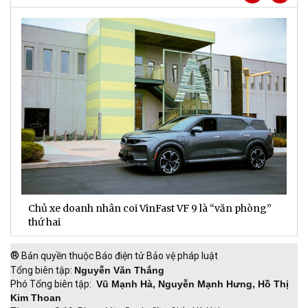
Chủ xe doanh nhân coi VinFast VF 9 là “văn phòng”
T
thứ hai
t
®
Bản quyền thuộc Báo điện tử Bảo vệ pháp luật
Tổng biên tập:
Nguyễn Văn Thắng
Phó Tổng biên tập:
Vũ Mạnh Hà, Nguyễn Mạnh Hưng, Hồ Thị
Kim Thoan