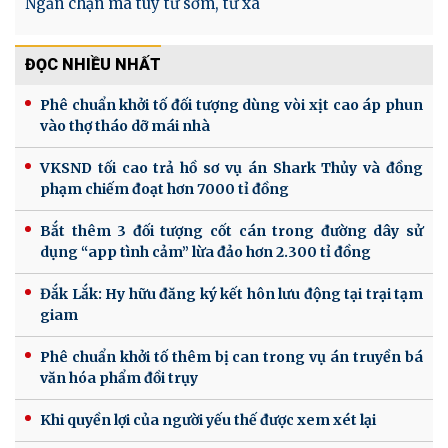
Ngăn chặn ma tuý từ sớm, từ xa
ĐỌC NHIỀU NHẤT
Phê chuẩn khởi tố đối tượng dùng vòi xịt cao áp phun
vào thợ tháo dỡ mái nhà
VKSND tối cao trả hồ sơ vụ án Shark Thủy và đồng
phạm chiếm đoạt hơn 7000 tỉ đồng
Bắt thêm 3 đối tượng cốt cán trong đường dây sử
dụng “app tình cảm” lừa đảo hơn 2.300 tỉ đồng
Đắk Lắk: Hy hữu đăng ký kết hôn lưu động tại trại tạm
giam
Phê chuẩn khởi tố thêm bị can trong vụ án truyền bá
văn hóa phẩm đồi trụy
Khi quyền lợi của người yếu thế được xem xét lại