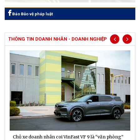
Báo Bảo vệ pháp luật
THÔNG TIN DOANH NHÂN - DOANH NGHIỆP
Chủ xe doanh nhân coi VinFast VF 9 là “văn phòng”
T