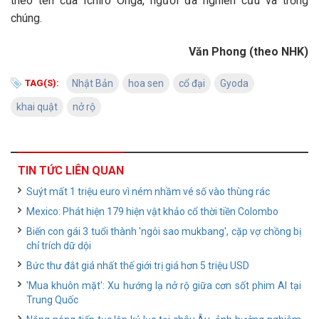
theo tên của Ichiro Ohga, người đã nghiên cứu và trồng
chúng.
Văn Phong (theo NHK)
TAG(S):
Nhật Bản
hoa sen
cổ đại
Gyoda
khai quật
nở rộ
TIN TỨC LIÊN QUAN
Suýt mất 1 triệu euro vì ném nhầm vé số vào thùng rác
Mexico: Phát hiện 179 hiện vật khảo cổ thời tiền Colombo
Biến con gái 3 tuổi thành 'ngôi sao mukbang', cặp vợ chồng bị
chỉ trích dữ dội
Bức thư đắt giá nhất thế giới trị giá hơn 5 triệu USD
'Mua khuôn mặt': Xu hướng lạ nở rộ giữa cơn sốt phim AI tại
Trung Quốc