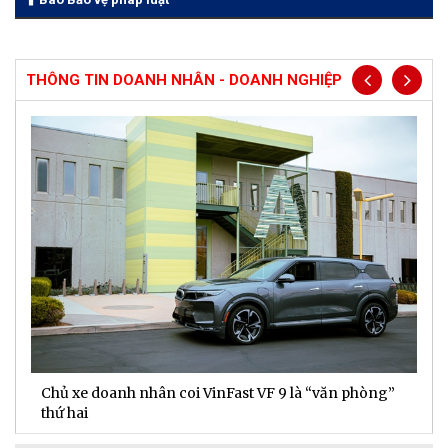
THÔNG TIN DOANH NHÂN - DOANH NGHIỆP
Chủ xe doanh nhân coi VinFast VF 9 là “văn phòng”
T
thứ hai
t