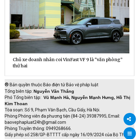
Chủ xe doanh nhân coi VinFast VF 9 là “văn phòng”
T
thứ hai
t
®
Bản quyền thuộc Báo điện tử Bảo vệ pháp luật
Tổng biên tập:
Nguyễn Văn Thắng
Phó Tổng biên tập:
Vũ Mạnh Hà, Nguyễn Mạnh Hưng, Hồ Thị
Kim Thoan
Tòa soạn: Số 9, Phạm Văn Bạch, Cầu Giấy, Hà Nội.
Phòng Phóng viên đa phương tiện (84-24) 39387995; Email:
baovephapluat24h@gmail.com
Phòng Truyền thông: 0949268666.
Chia
Giấy phép số 258/GP-BTTTT cấp ngày 16/09/2024 của Bộ Thông