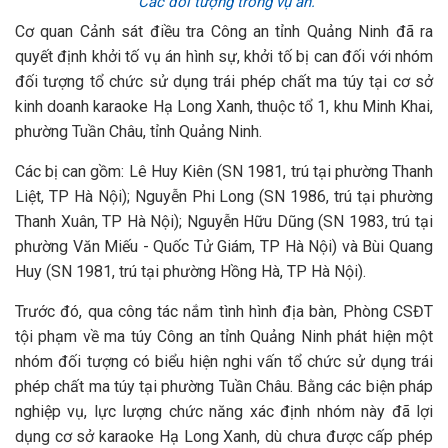
Các đối tượng trong vụ án.
Cơ quan Cảnh sát điều tra Công an tỉnh Quảng Ninh đã ra
quyết định khởi tố vụ án hình sự, khởi tố bị can đối với nhóm
đối tượng tổ chức sử dụng trái phép chất ma túy tại cơ sở
kinh doanh karaoke Hạ Long Xanh, thuộc tổ 1, khu Minh Khai,
phường Tuần Châu, tỉnh Quảng Ninh.
Các bị can gồm: Lê Huy Kiên (SN 1981, trú tại phường Thanh
Liệt, TP Hà Nội); Nguyễn Phi Long (SN 1986, trú tại phường
Thanh Xuân, TP Hà Nội); Nguyễn Hữu Dũng (SN 1983, trú tại
phường Văn Miếu - Quốc Tử Giám, TP Hà Nội) và Bùi Quang
Huy (SN 1981, trú tại phường Hồng Hà, TP Hà Nội).
Trước đó, qua công tác nắm tình hình địa bàn, Phòng CSĐT
tội phạm về ma túy Công an tỉnh Quảng Ninh phát hiện một
nhóm đối tượng có biểu hiện nghi vấn tổ chức sử dụng trái
phép chất ma túy tại phường Tuần Châu. Bằng các biện pháp
nghiệp vụ, lực lượng chức năng xác định nhóm này đã lợi
dụng cơ sở karaoke Hạ Long Xanh, dù chưa được cấp phép