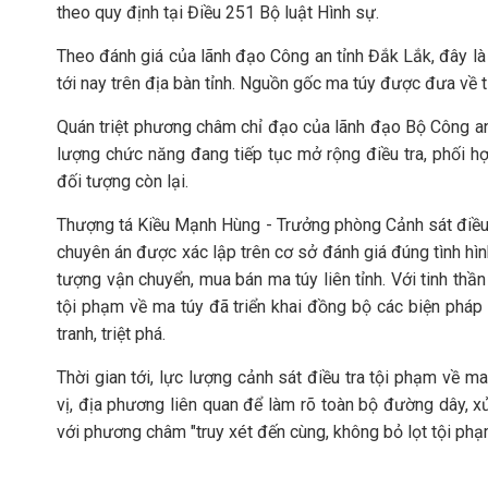
theo quy định tại Điều 251 Bộ luật Hình sự.
Theo đánh giá của lãnh đạo Công an tỉnh Đắk Lắk, đây là 
tới nay trên địa bàn tỉnh. Nguồn gốc ma túy được đưa về 
Quán triệt phương châm chỉ đạo của lãnh đạo Bộ Công an 
lượng chức năng đang tiếp tục mở rộng điều tra, phối hợp
đối tượng còn lại.
Thượng tá Kiều Mạnh Hùng - Trưởng phòng Cảnh sát điều t
chuyên án được xác lập trên cơ sở đánh giá đúng tình hì
tượng vận chuyển, mua bán ma túy liên tỉnh. Với tinh thầ
tội phạm về ma túy đã triển khai đồng bộ các biện pháp
tranh, triệt phá.
Thời gian tới, lực lượng cảnh sát điều tra tội phạm về ma
vị, địa phương liên quan để làm rõ toàn bộ đường dây, x
với phương châm "truy xét đến cùng, không bỏ lọt tội phạm