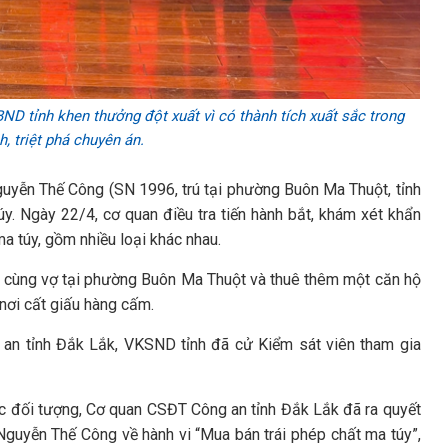
D tỉnh khen thưởng đột xuất vì có thành tích xuất sắc trong
h, triệt phá chuyên án.
Nguyễn Thế Công (SN 1996, trú tại phường Buôn Ma Thuột, tỉnh
y. Ngày 22/4, cơ quan điều tra tiến hành bắt, khám xét khẩn
a túy, gồm nhiều loại khác nhau.
ng cùng vợ tại phường Buôn Ma Thuột và thuê thêm một căn hộ
 nơi cất giấu hàng cấm.
 an tỉnh Đắk Lắk, VKSND tỉnh đã cử Kiểm sát viên tham gia
các đối tượng, Cơ quan CSĐT Công an tỉnh Đắk Lắk đã ra quyết
guyễn Thế Công về hành vi “Mua bán trái phép chất ma túy”,