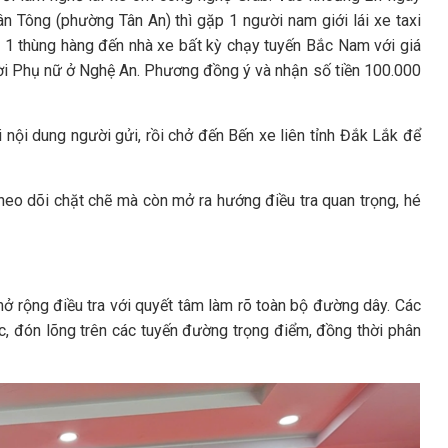
 Tông (phường Tân An) thì gặp 1 người nam giới lái xe taxi
o 1 thùng hàng đến nhà xe bất kỳ chạy tuyến Bắc Nam với giá
ời Phụ nữ ở Nghệ An. Phương đồng ý và nhận số tiền 100.000
nội dung người gửi, rồi chở đến Bến xe liên tỉnh Đắk Lắk để
theo dõi chặt chẽ mà còn mở ra hướng điều tra quan trọng, hé
mở rộng điều tra với quyết tâm làm rõ toàn bộ đường dây. Các
ục, đón lõng trên các tuyến đường trọng điểm, đồng thời phân