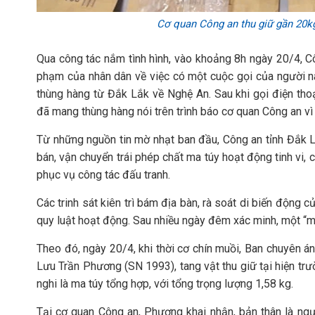
Cơ quan Công an thu giữ gần 20kg
Qua công tác nắm tình hình, vào khoảng 8h ngày 20/4, Cô
phạm của nhân dân về việc có một cuộc gọi của người n
thùng hàng từ Đắk Lắk về Nghệ An. Sau khi gọi điện tho
đã mang thùng hàng nói trên trình báo cơ quan Công an v
Từ những nguồn tin mờ nhạt ban đầu, Công an tỉnh Đắk
bán, vận chuyển trái phép chất ma túy hoạt động tinh vi,
phục vụ công tác đấu tranh.
Các trinh sát kiên trì bám địa bàn, rà soát di biến động c
quy luật hoạt động. Sau nhiều ngày đêm xác minh, một “mắ
Theo đó, ngày 20/4, khi thời cơ chín muồi, Ban chuyên án
Lưu Trần Phương (SN 1993), tang vật thu giữ tại hiện trư
nghi là ma túy tổng hợp, với tổng trọng lượng 1,58 kg.
Tại cơ quan Công an, Phương khai nhận, bản thân là ng