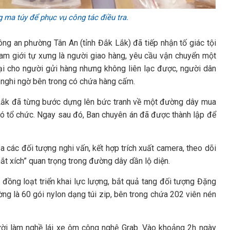
 ma túy để phục vụ công tác điều tra.
ng an phường Tân An (tỉnh Đắk Lắk) đã tiếp nhận tố giác tội
am giới tự xưng là người giao hàng, yêu cầu vận chuyển một
ại cho người gửi hàng nhưng không liên lạc được, người dân
ì nghi ngờ bên trong có chứa hàng cấm.
 Lắk đã từng bước dựng lên bức tranh về một đường dây mua
 có tổ chức. Ngay sau đó, Ban chuyên án đã được thành lập để
ủa các đối tượng nghi vấn, kết hợp trích xuất camera, theo dõi
t xích” quan trọng trong đường dây dần lộ diện.
 đồng loạt triển khai lực lượng, bắt quả tang đối tượng Đặng
ờng là 60 gói nylon dạng túi zip, bên trong chứa 202 viên nén
ười làm nghề lái xe ôm công nghệ Grab. Vào khoảng 2h ngày