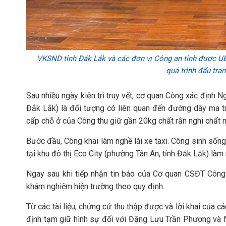
VKSND tỉnh Đắk Lắk và các đơn vị Công an tỉnh được UBN
quá trình đấu tran
Sau nhiều ngày kiên trì truy vết, cơ quan Công xác định 
Đắk Lắk) là đối tượng có liên quan đến đường dây ma tú
cấp chỗ ở của Công thu giữ gần 20kg chất rắn nghi chất m
Bước đầu, Công khai làm nghề lái xe taxi. Công sinh số
tại khu đô thị Eco City (phường Tân An, tỉnh Đắk Lắk) làm
Ngay sau khi tiếp nhận tin báo của Cơ quan CSĐT Công
khám nghiệm hiện trường theo quy định.
Từ các tài liệu, chứng cứ thu thập được và lời khai của 
định tạm giữ hình sự đối với Đặng Lưu Trần Phương và N