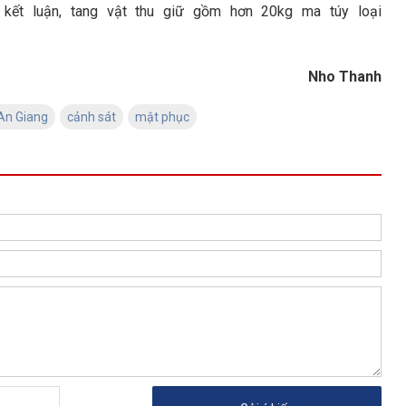
kết luận, tang vật thu giữ gồm hơn 20kg ma túy loại
Nho Thanh
An Giang
cảnh sát
mật phục