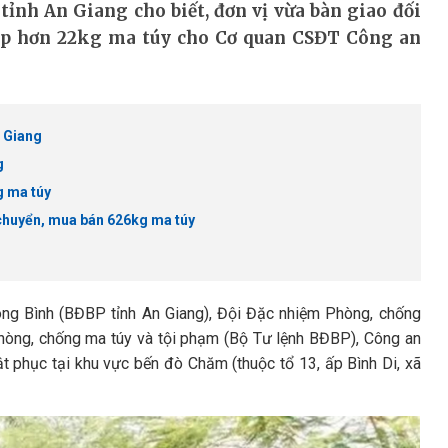
tỉnh An Giang cho biết, đơn vị vừa bàn giao đối
hép hơn 22kg ma túy cho Cơ quan CSĐT Công an
n Giang
g
g ma túy
chuyển, mua bán 626kg ma túy
ng Bình (BĐBP tỉnh An Giang), Đội Đặc nhiệm Phòng, chống
hòng, chống ma túy và tội phạm (Bộ Tư lệnh BĐBP), Công an
ật phục tại khu vực bến đò Chăm (thuộc tổ 13, ấp Bình Di, xã