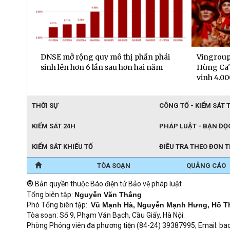
phái
Vingroup ra mắt "Đất Nước Thiên
Sun Grou
ăm
Hùng Ca" - “kỳ quan sân khấu” tôn
vụ mặt đấ
vinh 4.000 năm lịch sử Việt Nam
THỜI SỰ
CÔNG TỐ - KIỂM SÁT 
KIỂM SÁT 24H
PHÁP LUẬT - BẠN ĐỌ
KIỂM SÁT KHIẾU TỐ
ĐIỀU TRA THEO ĐƠN 
TÒA SOẠN
QUẢNG CÁO
®
Bản quyền thuộc Báo điện tử Bảo vệ pháp luật
Tổng biên tập:
Nguyễn Văn Thắng
Phó Tổng biên tập:
Vũ Mạnh Hà, Nguyễn Mạnh Hưng, Hồ T
Tòa soạn: Số 9, Phạm Văn Bạch, Cầu Giấy, Hà Nội.
Phòng Phóng viên đa phương tiện (84-24) 39387995; Email: 