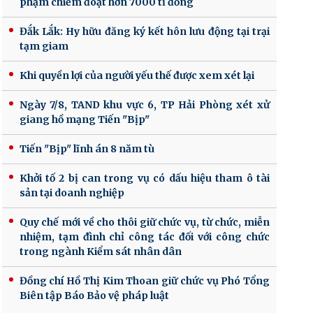
phạm chiếm đoạt hơn 7000 tỉ đồng
Đắk Lắk: Hy hữu đăng ký kết hôn lưu động tại trại
tạm giam
Khi quyền lợi của người yếu thế được xem xét lại
Ngày 7/8, TAND khu vực 6, TP Hải Phòng xét xử
giang hồ mạng Tiến "Bịp"
Tiến "Bịp" lĩnh án 8 năm tù
Khởi tố 2 bị can trong vụ có dấu hiệu tham ô tài
sản tại doanh nghiệp
Quy chế mới về cho thôi giữ chức vụ, từ chức, miễn
nhiệm, tạm đình chỉ công tác đối với công chức
trong ngành Kiểm sát nhân dân
Đồng chí Hồ Thị Kim Thoan giữ chức vụ Phó Tổng
Biên tập Báo Bảo vệ pháp luật