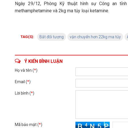
Ngày 29/12, Phòng Kỹ thuật hình sự Công an tỉnh 
methamphetamine và 2kg ma túy loại ketamine.
TAG(S):
Bắt đối tượng
vận chuyển hơn 22kg ma túy
Ý KIẾN BÌNH LUẬN
Họ và tên (
*
)
Email (
*
)
Lời bình (
*
)
Mã bảo mật (
*
)