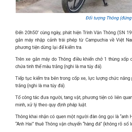
Đối tượng Thông (đứng g
Đến 20h50' cùng ngày, phát hiện Trình Văn Thông (SN 19
gắn máy nhập cảnh trái phép từ Campuchia về Việt Nam,
phương tiện dừng lại để kiểm tra.
Trên xe gắn máy do Thông điều khiển chở 1 thùng xốp c
chứa tinh thể màu trắng (nghi là ma túy đá).
Tiếp tục kiểm tra bên trong cốp xe, lực lượng chức năng 
trắng (nghi là ma túy đá).
Tổ công tác đưa người, tang vật, phương tiện có liên qua
minh, xử lý theo quy định pháp luật.
Thông khai nhận có quen một người đàn ông gọi là “anh Ha
“Anh Hai” thuê Thông vận chuyển “hàng đá” (không rõ số 