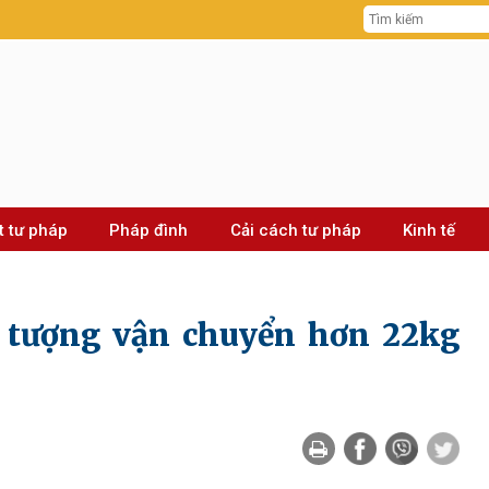
t tư pháp
Pháp đình
Cải cách tư pháp
Kinh tế
i tượng vận chuyển hơn 22kg