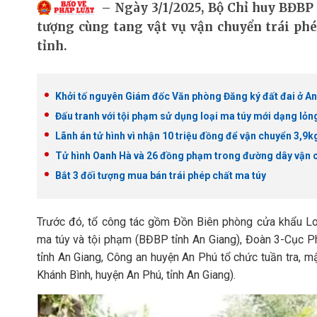
Ngày 3/1/2025, Bộ Chỉ huy BĐBP 
tượng cùng tang vật vụ vận chuyển trái p
tỉnh.
Khởi tố nguyên Giám đốc Văn phòng Đăng ký đất đai ở A
Đấu tranh với tội phạm sử dụng loại ma túy mới dạng lỏn
Lãnh án tử hình vì nhận 10 triệu đồng để vận chuyển 3,9k
Tử hình Oanh Hà và 26 đồng phạm trong đường dây vận 
Bắt 3 đối tượng mua bán trái phép chất ma túy
Trước đó, tổ công tác gồm Đồn Biên phòng cửa khẩu Lo
ma túy và tội phạm (BĐBP tỉnh An Giang), Đoàn 3-Cục P
tỉnh An Giang, Công an huyện An Phú tổ chức tuần tra, m
Khánh Bình, huyện An Phú, tỉnh An Giang).