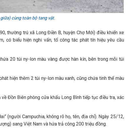
iữa) cùng toàn bộ tang vật.
90, thường trú xã Long Điền B, huyện Chợ Mới) điều khiển xe
 có biểu hiện nghi vấn, tổ công tác phát tín hiệu yêu cầu
hứa 20 túi ny-lon màu vàng được hàn kín, bên trong mỗi túi
phát hiện thêm 2 túi ny-lon màu xanh, cũng chứa tinh thể màu
n về Đồn Biên phòng cửa khẩu Long Bình tiếp tục điều tra, xác
i” (người Campuchia, không rõ họ, tên, địa chỉ). Ngày 25/12,
lượng) sang Việt Nam và hứa trả công 200 triệu đồng.