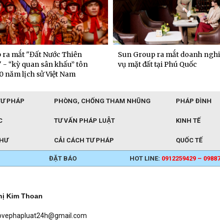
p ra mắt doanh nghiệp dịch
Chủ xe doanh nhân coi VinFast
t tại Phú Quốc
“văn phòng” thứ hai
TƯ PHÁP
PHÒNG, CHỐNG THAM NHŨNG
PHÁP ĐÌNH
C
TƯ VẤN PHÁP LUẬT
KINH TẾ
THƯ
CẢI CÁCH TƯ PHÁP
QUỐC TẾ
ĐẶT BÁO
HOT LINE:
0912259429 – 0988
hị Kim Thoan
baovephapluat24h@gmail.com