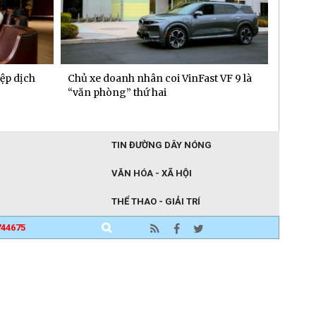
 VF 9 là
TTC Energy được vinh danh Top 50
Người 
"gieo"
Nhãn hiệu Nổi tiếng Việt Nam 2026
TIN ĐƯỜNG DÂY NÓNG
VĂN HÓA - XÃ HỘI
THỂ THAO - GIẢI TRÍ
744675