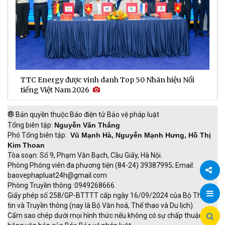
TTC Energy được vinh danh Top 50 Nhãn hiệu Nổi
N
tiếng Việt Nam 2026
c
®
Bản quyền thuộc Báo điện tử Bảo vệ pháp luật
Tổng biên tập:
Nguyễn Văn Thắng
Phó Tổng biên tập:
Vũ Mạnh Hà, Nguyễn Mạnh Hưng, Hồ Thị
Kim Thoan
Tòa soạn: Số 9, Phạm Văn Bạch, Cầu Giấy, Hà Nội.
Phòng Phóng viên đa phương tiện (84-24) 39387995; Email:
baovephapluat24h@gmail.com
Phòng Truyền thông: 0949268666.
Chia
Giấy phép số 258/GP-BTTTT cấp ngày 16/09/2024 của Bộ Thông
tin và Truyền thông (nay là Bộ Văn hoá, Thể thao và Du lịch).
sẻ
Cấm sao chép dưới mọi hình thức nếu không có sự chấp thuận